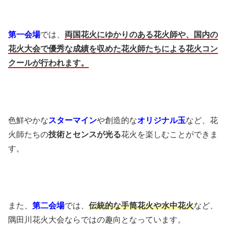
第一会場
では、
両国花火にゆかりのある花火師や、
国内の
花火大会で優秀な成績を収めた
花火師たちによる花火コン
クールが行われます。
色鮮やかな
スターマイン
や創造的な
オリジナル玉
など、花
火師たちの
技術とセンスが光る
花火を楽しむことができま
す。
また、
第二会場
では、
伝統的な手筒花火や水中花火
など、
隅田川花火大会ならではの趣向となっています。