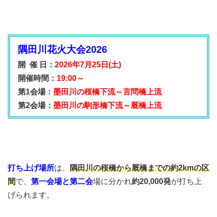
隅田川花火大会2026
開 催 日：
2026年7月25日(土)
開催時間：
19:00～
第1会場：
墨田川の桜橋下流～言問橋上流
第2会場：
墨田川の駒形橋下流～厩橋上流
打ち上げ場所
は、
隅田川の桜橋から厩橋までの
約2kmの区
間
で、
第一会場と第二会
場に分かれ
約20,000発
が打ち上
げられます。