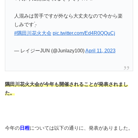
人混みは苦手ですが外なら大丈夫なので今から楽
しみです ̖́-
#隅田川花火大会
pic.twitter.com/Ed4R0QQuCj
— レイジーJUN (@Junlazy100)
April 11, 2023
隅田川花火大会が今年も
開催されることが発表されまし
た。
今年の
日程
については以下の通りに、発表がありました。