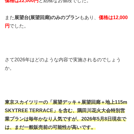
価格は22,000円
と結構なお値段でした。
また
展望台(展望回廊)のみのプラン
もあり、
価格は12,000
円
でした。
さて2026年はどのような内容で実施されるのでしょう
か。
東京スカイツリーの「展望デッキ＋展望回廊＋地上115m
SKYTREE TERRACE」を含む、隅田川花火大会特別営
業プランは毎年かなり人気ですが、2026年5月8日現在で
は、まだ一般販売前の可能性が高いです。