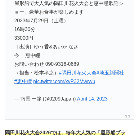
屋形船で大人気の隅田川花火大会と恵中瞳歌謡シ
ョー、豪華お食事が楽しめます
2023年7月29日（土曜）
16時30分
33000円
［出演］ゆう香&あいか なさ
令二 恵中瞳
お問い合わせ 090-9318-0689
（担当・松本孝之）
#隅田川花火大会
#埼玉新聞社
#恵中瞳
pic.twitter.com/xvP32Mwrwu
— 南雲 一範 (@0209Japan)
April 14, 2023
隅田川花火大会2026では、毎年大人気の「屋形船プラ