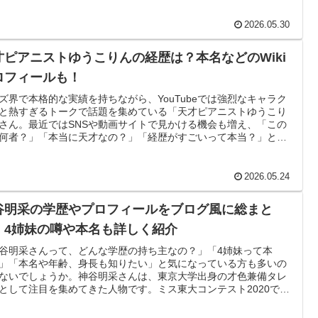
この記事では、寝り子さんの本名や年齢、身長、出身地、経歴、
いいと評判の理由まで、ネット上で公開されている情報をもとに
2026.05.30
くまとめました。
才ピアニストゆうこりんの経歴は？本名などのWiki
ロフィールも！
ズ界で本格的な実績を持ちながら、YouTubeでは強烈なキャラク
と熱すぎるトークで話題を集めている「天才ピアニストゆうこり
さん。最近ではSNSや動画サイトで見かける機会も増え、「この
何者？」「本当に天才なの？」「経歴がすごいって本当？」と気
って検索する人が急増しています。特に、本名は公開されている
年齢はいくつ？どこの出身？海外留学していたって本当？実際ど
経歴の持ち主？など、プロフィール面に興味を持つ人が多いよう
2026.05.24
。そこで今回は、「天才 ピアニスト ゆうこりん 本名 年齢 経歴
ki プロフィール」と検索する人向けに、ゆうこりんさんの本名や年
谷明采の学歴やプロフィールをブログ風に総まと
出身地、経歴、受賞歴などを徹底的にまとめました。ネット上の
をもとに、できるだけわかりやすく整理しているので、ぜひ最後
！4姉妹の噂や本名も詳しく紹介
チェックしてみてください。
谷明采さんって、どんな学歴の持ち主なの？」「4姉妹って本
」「本名や年齢、身長も知りたい」と気になっている方も多いの
ないでしょうか。神谷明采さんは、東京大学出身の才色兼備タレ
として注目を集めてきた人物です。ミス東大コンテスト2020でグ
プリ、さらに翌年にはMISS OF MISS CAMPUS QUEEN
NTEST 2021でもグランプリを獲得し、一気に知名度を高めまし