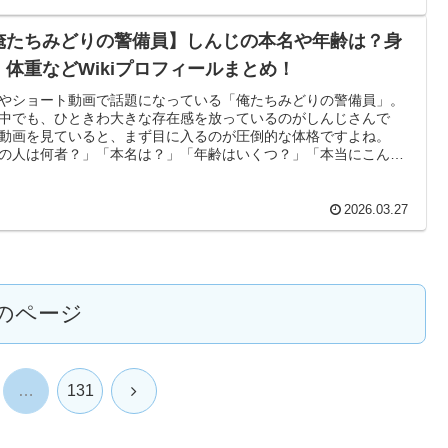
か確認できます。ここからは、髙村梨々花さんの年齢・身長・出
プロフィール・活動歴を、ブログ記事としてそのまま使いやすい
俺たちみどりの警備員】しんじの本名や年齢は？身
まとめていきます。
・体重などWikiプロフィールまとめ！
Sやショート動画で話題になっている「俺たちみどりの警備員」。
中でも、ひときわ大きな存在感を放っているのがしんじさんで
動画を見ていると、まず目に入るのが圧倒的な体格ですよね。
の人は何者？」「本名は？」「年齢はいくつ？」「本当にこんな
きいの？」と気になって検索した方も多いのではないでしょう
そこで今回は、【俺たちみどりの警備員】しんじさんの本名、年
身長・体重、出身、Wiki風プロフィール、これまでの経歴まで、
2026.03.27
グ風にわかりやすくまとめました。ネット上の情報をもとに、確
きる内容はできるだけ丁寧に整理していますので、しんじさんの
フィールを知りたい方はぜひ最後までチェックしてみてくださ
のページ
次
…
131
へ