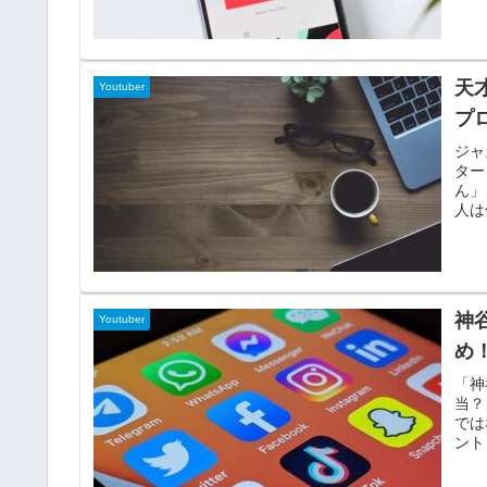
ん。
かわ
詳し
天
Youtuber
プ
ジャ
ター
ん」
人は
にな
の？
んな
です
Wi
神
Youtuber
齢、
情報
め
まで
「神
当？
では
ント
ラン
CO