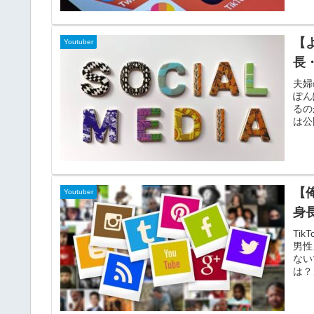
た。
発信
につ
【
Youtuber
妹説
長
夫婦
ぽん
るの
は公
と気
いる
の年
で、
【
Youtuber
身
Ti
男性
ない
は？
と、
ある
備 