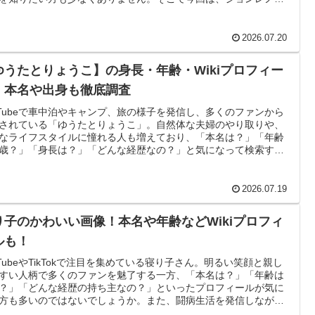
ねるの身長・年齢・本名・プロフィール・出身地・経歴まで、最
公開情報をもとに詳しくまとめました。ぜひ最後までチェックし
てください。
2026.07.20
ゆうたとりょうこ】の身長・年齢・Wikiプロフィー
！本名や出身も徹底調査
uTubeで車中泊やキャンプ、旅の様子を発信し、多くのファンから
されている「ゆうたとりょうこ」。自然体な夫婦のやり取りや、
なライフスタイルに憧れる人も増えており、「本名は？」「年齢
歳？」「身長は？」「どんな経歴なの？」と気になって検索する
少なくありません。そこで本記事では、ゆうたさん・りょうこさ
本名や年齢、身長、出身地、Wikiプロフィール、これまでの経歴
いて、公開されている情報をもとに詳しくまとめました。さら
2026.07.19
会社員時代からYouTuberへ転身した背景や、お二人が人気を集め
る理由についてもわかりやすく解説しています。「ゆうたとりょ
り子のかわいい画像！本名や年齢などWikiプロフィ
のプロフィールを詳しく知りたい」「どんな人生を歩んできた夫
のか知りたい」という方は、ぜひ最後までご覧ください。
ルも！
uTubeやTikTokで注目を集めている寝り子さん。明るい笑顔と親し
すい人柄で多くのファンを魅了する一方、「本名は？」「年齢は
？」「どんな経歴の持ち主なの？」といったプロフィールが気に
方も多いのではないでしょうか。また、闘病生活を発信しながら
きに活動を続ける姿に勇気をもらったという声も少なくありませ