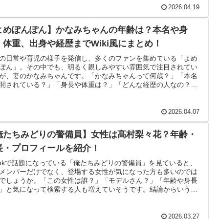
現在は芸能活動だけでなく、大学院での学びや社会課題に関する
2026.04.19
でも存在感を見せています。この記事では、そんな神谷明采さん
いて、学歴・本名・年齢・出身・身長・Wiki風プロフィール・4姉
よめぽんぽん】かなみちゃんの年齢は？本名や身
まで、検索されやすいポイントをひとつずつ整理していきます。
・体重、出身や経歴までWiki風にまとめ！
の日常や育児の様子を発信し、多くのファンを集めている「よめ
ぽん」。その中でも、明るく親しみやすい雰囲気で注目されてい
が、妻のかなみちゃんです。「かなみちゃんって何歳？」「本名
開されている？」「身長や体重は？」「どんな経歴の人なの？」
になって検索する方も多いですよね。そこで今回は、公開されて
プロフィールや本人発信をもとに、よめぽんぽん・かなみちゃん
齢、本名、身長・体重、出身地、Wiki風プロフィール、経歴ま
2026.04.07
ブログ風にわかりやすくまとめました。
俺たちみどりの警備員】女性は髙村梨々花？年齢・
長・プロフィールを紹介！
kTokで話題になっている「俺たちみどりの警備員」を見ていると、
メンバーだけでなく、登場する女性が気になった方も多いのでは
でしょうか。「この女性は誰？」「モデルさん？」「年齢や身長
」と気になって検索する人も増えていそうです。結論からいう
「俺たちみどりの警備員」に登場する女性は、髙村梨々花さんで
可能性が高いです。モデル実績ページには「TikTok／グリーン警
女性社員」という出演歴が掲載されており、プロフィール情報もい
2026.03.27