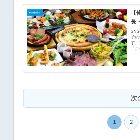
くつ
身・
【
Youtuber
形で
長
SN
その
す。
「こ
に大
か。
齢、
ブロ
認で
プロ
い。
次
1
2