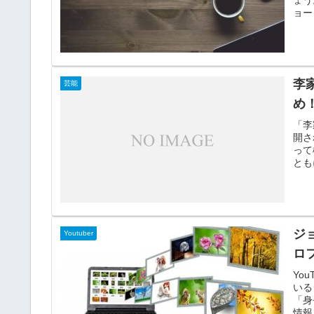
ョー
非公
は、
で、
李
芸能
め
「李
開さ
って
とも
で日
記事
プロ
す。
ジ
Youtuber
ロ
Yo
いる
「身
情報