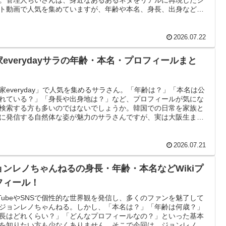
ト動画で人気を集めていますが、年齢や本名、身長、出身などは
開の部分も多く、気になる情報がたくさんあります。この記事で
公開されているプロフィールや経歴、さらに彼氏に関する情報ま
現在わかっている内容を詳しくご紹介します。
2026.07.22
家everydayサラの年齢・本名・プロフィールまと
！
家everyday」で人気を集めるサラさん。「年齢は？」「本名は公
れている？」「身長や出身地は？」など、プロフィールが気にな
検索する方も多いのではないでしょうか。韓国での日常を家族と
に発信する自然体な姿が魅力のサラさんですが、実は大阪生まれ
本語と韓国語を話せるバイリンガルという一面もあります。この
では、李家everyday サラの年齢・身長・本名・出身・経歴・Wiki
フィールを、公開情報をもとに分かりやすく詳しくご紹介しま
2026.07.21
ョンレノちゃんねるの身長・年齢・本名などWikiプ
フィール！
uTubeやSNSで個性的な世界観を発信し、多くのファンを魅了して
ジョンレノちゃんねる。しかし、「本名は？」「年齢は何歳？」
長はどれくらい？」「どんなプロフィールなの？」といった基本
を知りたい方も少なくありません。そこで今回は、ジョンレノち