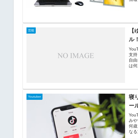
ゃん
新の
てみ
【
芸能
ル
Yo
支持
自由
は何
人も
んの
につ
に、
てい
寝
Youtuber
うこ
婦な
ー
Yo
みや
何歳
なる
前向