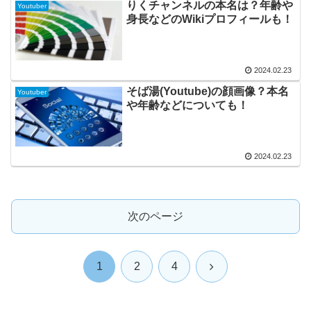
りくチャンネルの本名は？年齢や
Youtuber
身長などのWikiプロフィールも！
2024.02.23
そば湯(Youtube)の顔画像？本名
Youtuber
や年齢などについても！
2024.02.23
次のページ
次
1
2
4
へ