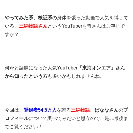
やってみた系
、
検証系
の身体を張った動画で人気を博して
いる、
三納物語さん
というYouTuberを皆さんはご存じで
すか？
何かと話題になった人気YouTuber
「東海オンエア」さん
から知ったという方
も多いかもしれませんね。
今回は、
登録者54.5万人
を誇る
三納物語
、
ばななさん
の
プ
ロフィール
について調べてみたいと思うので、是非最後ま
でご覧ください！