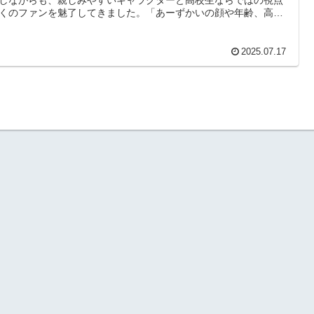
くのファンを魅了してきました。「あーずかいの顔や年齢、高校
こ？」と気になる方も多いはず。この記事では、話題の彼のWiki
フィールを徹底解説し、SNSでの最新情報も交えながら、その素
魅力に迫ります！
2025.07.17