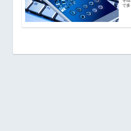
で多
はど
プロ
顔と