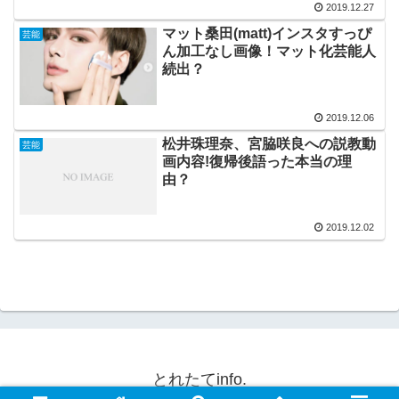
2019.12.27
マット桑田(matt)インスタすっぴ
芸能
ん加工なし画像！マット化芸能人
続出？
2019.12.06
松井珠理奈、宮脇咲良への説教動
芸能
画内容!復帰後語った本当の理
由？
2019.12.02
とれたてinfo.