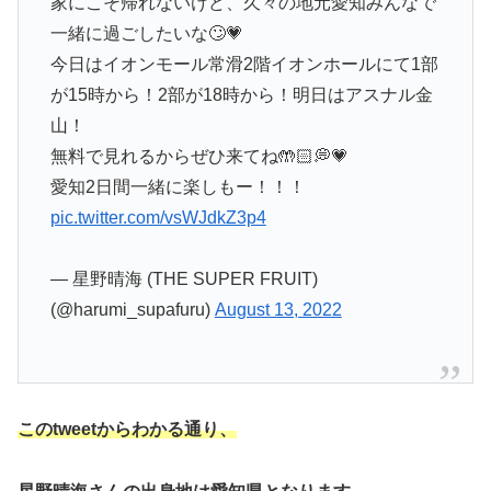
家にこそ帰れないけど、久々の地元愛知みんなで
一緒に過ごしたいな🙄💗
今日はイオンモール常滑2階イオンホールにて1部
が15時から！2部が18時から！明日はアスナル金
山！
無料で見れるからぜひ来てね🤲🏻💭💗
愛知2日間一緒に楽しもー！！！
pic.twitter.com/vsWJdkZ3p4
— 星野晴海 (THE SUPER FRUIT)
(@harumi_supafuru)
August 13, 2022
このtweetからわかる通り、