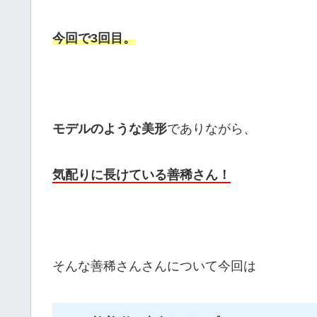
今回で3回目。
モデルのような美形
でありながら、
気配りに長けている善稀さん！
そんな善稀さんさんについて今回は