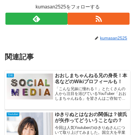
kumasan2525をフォローする
kumasan2525
関連記事
おおしまちゃんねる兄の身長！本
芸能
名などのWikiプロフィールも！
「こんな兄妹に憧れる！」とたくさんの
人から注目を浴びているYouTuber「おお
しまちゃんねる」を皆さんはご存知です
か？初見の人は恋人と間違えてしまいそ
うなくらい仲の良い兄妹しゅんさんとさ
くらさんで成っているYouTuberなのです
ゆきりぬとはなおの関係は？彼氏
Youtuber
が、今回はお兄さんであるしゅんさんに
が矢作ってどういうことなの？
照準を当ててプロフィールに迫っていき
たいと思います！
今回は人気Youtuberのゆきりぬさんにつ
いて取り上げてみました。国立大を卒業