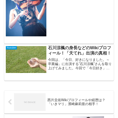
「トイレ」とのワードがでてきます。バ
イオリン演奏者のAyasaさんの話題にな
っている美脚画像や検索結果での「トイ
レ」の内容について...
石川涼楓の身長などのWikiプロフ
Youtuber
ィール！「天てれ」出演の真相！
今回は、「今日、好きになりました。～
卒業編」に出演する”石川涼楓”さんを取り
上げてみました。今回で「今日好き」３
回目となる石川涼楓さんが、どんな物語
を見せてくれるのか、高校最後のチャン
スをものにできるのか、とても興味があ
る内容になっています...
西片圭佑Wikiプロフィールや経歴は？
「いきマリ」濱崎麻莉亜の相手！