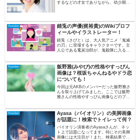
するなどの才女でありながら、幼少期か
ら芸能活動をも行っていたゆきりぬさ
ん。現在はYoutuberとして活躍しながら
も、テレビ主演を果たすなど芸能人と言
っても、過...
錆兎の声優(梶裕貴)のWikiプロフ
Youtuber
ィールやイラストレーター！
錆兎（さびと）は、大人気アニメ「鬼滅
の刃」に登場するキャラクターです。主
人公である竃炭治郎が、鬼殺隊に入るた
めに最終選別に参加するための課題をク
リアするために修行をしていく中で、主
人公を導いてくれる大切な存在です。普
飯野雅(みやび)の性格やすっぴん
Youtuber
段は狐のお面をかぶっておりミステリア
画像は？桜坂ちゃんねるやドラ恋
スな雰囲気と、正義感が強く男気溢れる
についても！
カッコよさに、魅了されるファンも多
く、かなりの人気を誇っているキャラク
今回は元AKBのメンバーだった飯野雅さ
ターではないでしょうか。そんな錆兎の
んを取り上げてみました。ここでは飯野
声優である梶裕貴さんのプロフィールや
雅さんの性格やすっぴん画像などのプラ
イラストレーターについて調べてみまし
イベートな面と、桜坂ちゃんねるやドラ
た。
恋出演に関する情報をまとめてみました
ので、チェックしてみて下さいね！
Ayasa（バイオリン）の美脚画像
Youtuber
が話題に！検索でトイレって何？
バイオリン演奏者のAyasaさんが、ネッ
ト上で話題になってます。特にその美脚
画像には大注目が！また、検索結果で