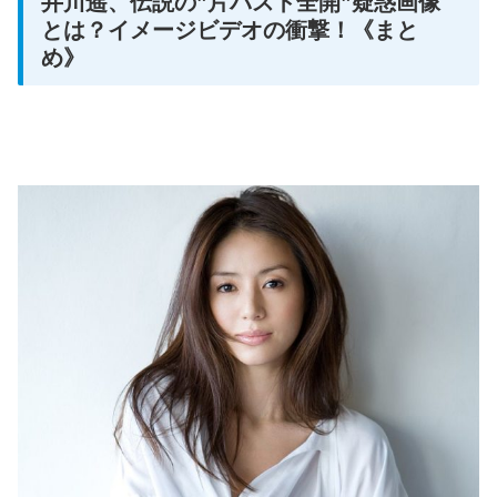
井川遥、伝説の”片バスト全開”疑惑画像
とは？イメージビデオの衝撃！《まと
め》