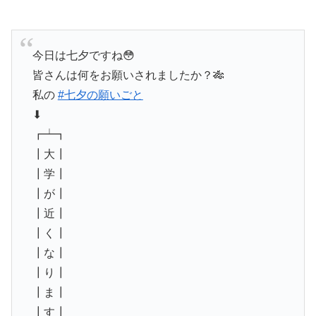
今日は七夕ですね😳
皆さんは何をお願いされましたか？🎋
私の
#七夕の願いごと
⬇︎
┏┷┓
┃大┃
┃学┃
┃が┃
┃近┃
┃く┃
┃な┃
┃り┃
┃ま┃
┃す┃