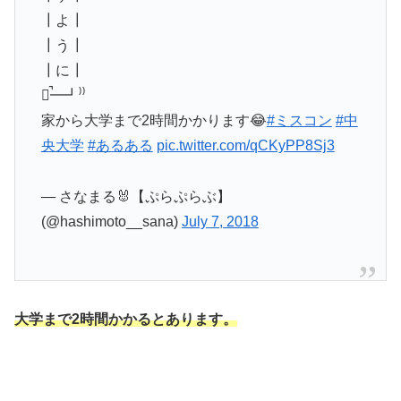
┃よ┃
┃う┃
┃に┃
╰̚━┛⁾⁾
家から大学まで2時間かかります😂
#ミスコン
#中
央大学
#あるある
pic.twitter.com/qCKyPP8Sj3
— さなまる🐰【ぷらぷらぶ】
(@hashimoto__sana)
July 7, 2018
大学まで2時間かかるとあります。