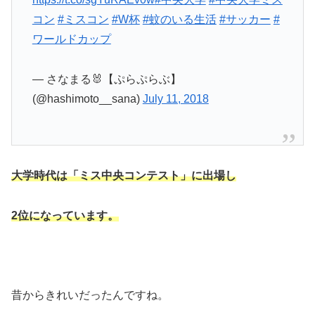
コン
#ミスコン
#W杯
#蚊のいる生活
#サッカー
#
ワールドカップ
— さなまる🐰【ぷらぷらぶ】
(@hashimoto__sana)
July 11, 2018
大学時代は「ミス中央コンテスト」に出場し
2位になっています。
昔からきれいだったんですね。