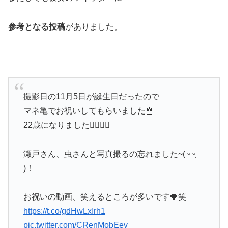
参考となる投稿
がありました。
撮影日の11月5日が誕生日だったので
マネ亀でお祝いしてもらいました🎂
22歳になりました✌🏻✌🏻
瀬戸さん、虫さんと写真撮るの忘れました~( ᵕ ᵕ̩̩
)！
お祝いの動画、笑えるところが多いです🍓笑
https://t.co/gdHwLxIrh1
pic.twitter.com/CRenMobEev