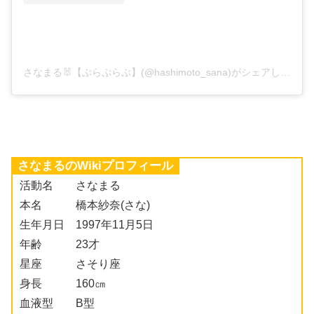
さなまる🐰【ぷらぷらぶ】(@hashimoto_sana)がシェアした投稿
さなまるのWikiプロフィール
活動名 さなまる
本名 橋本紗奈(さな)
生年月日 1997年11月5日
年齢 23才
星座 さそり座
身長 160㎝
血液型 B型