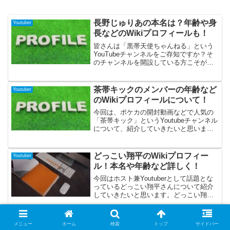
長野じゅりあの本名は？年齢や身
Youtuber
長などのWikiプロフィールも！
皆さんは「黒帯天使ちゃんねる」という
YouTubeチャンネルをご存知ですか？そ
のチャンネルを開設している方こそが今
回紹介する長野じゅりあさんなのです
が、様々な肩書きを持つ素敵な方だった
ので、ぜひ！長野じゅりあさんを知って
茶帯キックのメンバーの年齢など
Youtuber
いる方も知らない方も最後までご覧にな
のWikiプロフィールについて！
ってください♪
今回は、ポケカの開封動画などで人気の
「茶帯キック」というYoutubeチャンネル
について、紹介していきたいと思いま
す。茶帯キックは、めろさん、カヲルさ
ん、リューZさんの3人で活動していて、
現在チャンネル登録者数は21万人以上と
どっこい翔平のWikiプロフィー
Youtuber
人気も高くなってきています。巷で人気
ル！本名や年齢など詳しく！
のポケカの開封動画が人気ですが、茶帯
キック独特のトークや掛け合いの面白さ
今回はホスト兼Youtuberとして話題とな
も話題で幅広い方から支持を得ていま
っているどっこい翔平さんについて紹介
す。そんな茶帯キックの3人についていろ
していきたいと思います。どっこい翔平
いろと調べてみましたので、気になる方
さんは歌舞伎町のホストクラブ
はぜひ最後まで読んでいってください
「TOPDANDY」の代表取締役も務めてい
ね！
ますが、自身もホストの第一線で活躍し
えくぼっちの高校はどこ？本名や
Youtuber
メニュー
ホーム
検索
トップ
サイドバー
ていたりYoutubeではホストの現状や裏側