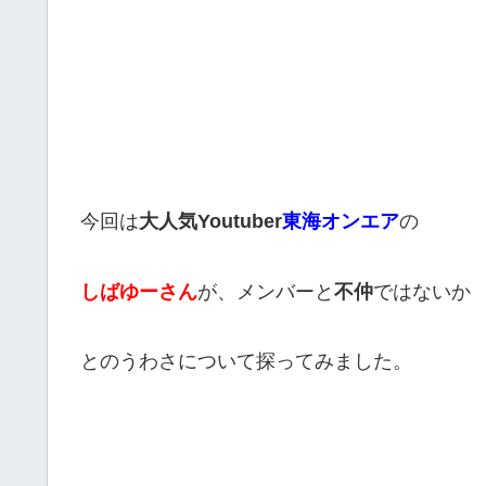
今回は
大人気Youtuber
東海オンエア
の
しばゆーさん
が、メンバーと
不仲
ではないか
とのうわさについて探ってみました。