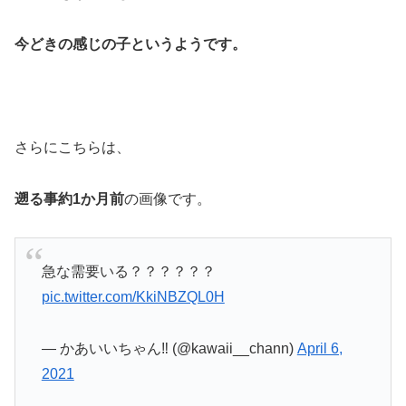
今どきの感じの子というようです。
さらにこちらは、
遡る事約1か月前
の画像です。
急な需要いる？？？？？？
pic.twitter.com/KkiNBZQL0H
— かあいいちゃん‼️ (@kawaii__chann)
April 6,
2021