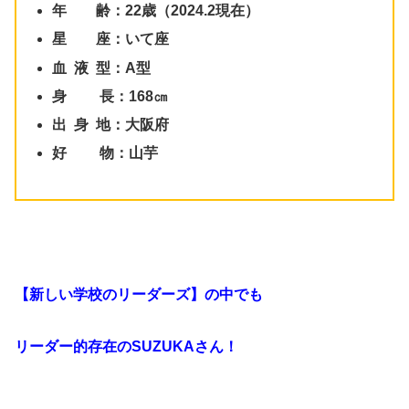
年 齢：22歳（2024.2現在）
星 座：いて座
血 液 型：A型
身 長：168㎝
出 身 地：大阪府
好 物：山芋
【新しい学校のリーダーズ】の中でも
リーダー的存在の
SUZUKA
さん！