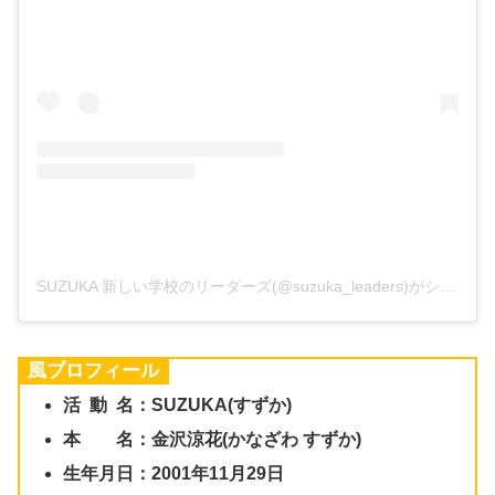
SUZUKA 新しい学校のリーダーズ(@suzuka_leaders)がシェアした投稿
SUZUKA
の
Wiki
風プロフィール
活 動 名：SUZUKA(すずか)
本 名：金沢涼花(かなざわ すずか)
生年月日：2001年11月29日