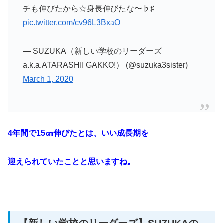
チも伸びたから☆身長伸びたな〜♭♯
pic.twitter.com/cv96L3BxaO
— SUZUKA（新しい学校のリーダーズ
a.k.a.ATARASHII GAKKO!） (@suzuka3sister)
March 1, 2020
4
年間で
15
㎝伸びたとは、
いい成長期を
迎えられていたことと
思いますね。