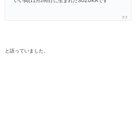
いい肉
(
11
月
29
日
)
に生まれた
SUZUKA
です
と語っていました。