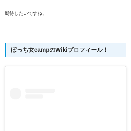
期待したいですね。
ぼっち女campのWikiプロフィール！