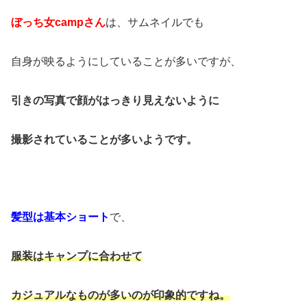
ぼっち女campさん
は、サムネイルでも
自身が映るようにしていることが多いですが、
引きの写真で顔がはっきり見えないように
撮影されていることが多いようです。
髪型は基本ショート
で、
服装はキャンプに合わせて
カジュアルなものが多いのが印象的ですね。