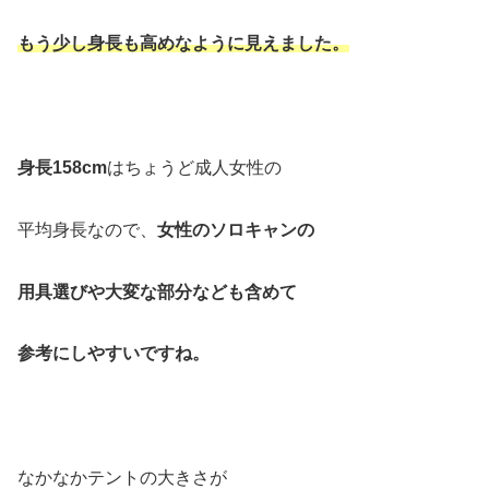
もう少し身長も高めなように見えました。
身長158cm
はちょうど成人女性の
平均身長なので、
女性のソロキャンの
用具選びや大変な部分なども含めて
参考にしやすいですね。
なかなかテントの大きさが