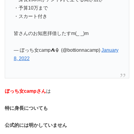
・予算10万まで
・スカート付き
皆さんのお知恵拝借したすm(_ _)m
— ぼっち女camp⛺️🏮 (@bottionnacamp)
January
8, 2022
ぼっち女campさん
は
特に身長についても
公式的には明かしていません