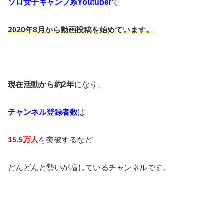
ソロ女子キャンプ系Youtuber
で
2020年8月から動画投稿を始めています。
現在活動から約2年
になり、
チャンネル登録者数
は
15.5万人
を突破するなど
どんどんと勢いが増しているチャンネルです。