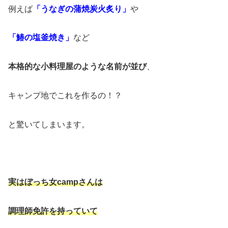
例えば
「うなぎの蒲焼炭火炙り」
や
「鰆の塩釜焼き」
など
本格的な小料理屋のような名前が並び
、
キャンプ地でこれを作るの！？
と驚いてしまいます。
実はぼっち女campさんは
調理師免許を持っていて