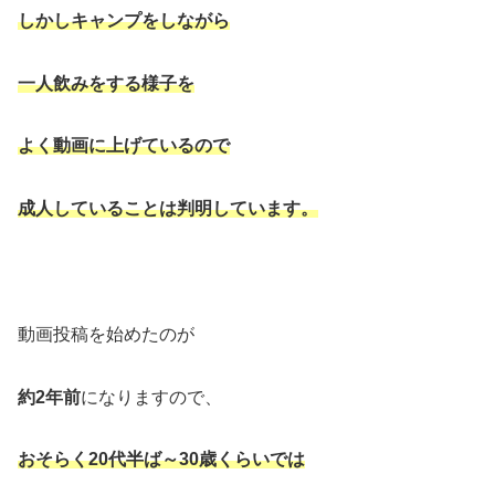
しかしキャンプをしながら
一人飲みをする様子を
よく動画に上げているので
成人していることは判明しています。
動画投稿を始めたのが
約2年前
になりますので、
おそらく20代半ば～30歳くらいでは