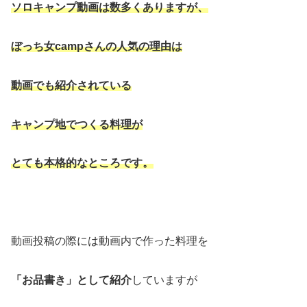
ソロキャンプ動画は数多くありますが、
ぼっち女campさんの人気の理由は
動画でも紹介されている
キャンプ地でつくる料理が
とても本格的なところです。
動画投稿の際には動画内で作った料理を
「お品書き」として紹介
していますが