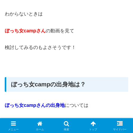
わからないときは
ぼっち女campさん
の動画を見て
検討してみるのもよさそうです！
ぼっち女campの出身地は？
ぼっち女campさんの出身地
については
詳しい地域についてはわかりませんが
メニュー
ホーム
検索
トップ
サイドバー