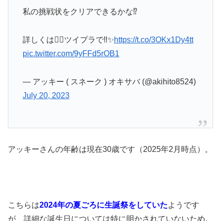
私の挑戦状をクリアできるかな⁉️
詳しくは👇🏻ツイプラで‼️✨
https://t.co/3OKx1Dy4tt
pic.twitter.com/9yFFd5rOB1
— アッキー ( スネーク ) オキサバ (@akihito8524)
July 20, 2023
アッキーさんの年齢は現在30歳です（2025年2月時点）。
こちらは
2024年の夏ごろに生誕祭をしていた
ようです
が、詳細な誕生日については特に明かされていないため,