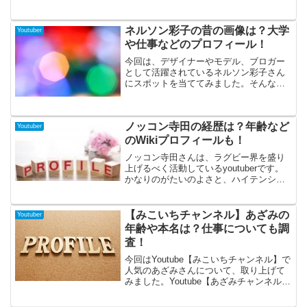
などを紐解いて見ました。ぜひ最後まで
ご覧になって下さいね！
ネルソン彩子の昔の画像は？大学
Youtuber
や仕事などのプロフィール！
今回は、デザイナーやモデル、ブロガー
として活躍されているネルソン彩子さん
にスポットを当ててみました。そんなネ
ルソン彩子さんも、「ネルソンさん」と
ういうYoutubeを開設されていて、9万
3800人を超える登録者数を誇っていま
ノッコン寺田の経歴は？年齢など
す。そこで今回はネルソン彩子のプロフ
Youtuber
ィールネルソン彩子の昔の画像ネルソン
のWikiプロフィールも！
彩子の仕事ネルソン彩子の大学といった
ノッコン寺田さんは、ラグビー界を盛り
ところをまとめてみましたので、確認し
上げるべく活動しているyoutuberです。
てみて下さい！
かなりのがたいのよさと、ハイテンショ
ンが印象的です。2021年4月からyoutube
での活動をはじめ、2022年12月現在、登
録者数は8万人を超え、9万人もあと少し
【みこいちチャンネル】あざみの
Youtuber
というところまで近づいています。そん
年齢や本名は？仕事についても調
なノッコン寺田さんのプロフィールや経
査！
歴をまとめてみました。
今回はYoutube【みこいちチャンネル】で
人気のあざみさんについて、取り上げて
みました。Youtube【あざみチャンネル】
はあざみさんと、ご主人の「ＳＨＯＥ
Ｉ」さん夫妻が運営していて、夫婦の日