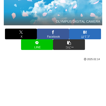
OLYMPUS DIGITAL CAMERA
X
Facebook
はてブ
LINE
コピー
2025.02.14