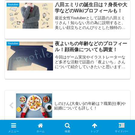
常や最近ではあざみさんの出産について
八田エミリの誕生日は？身長や大
Youtuber
の動画を投稿されています。そこで今回
学などのWikiプロフィールも！
はあざみさんについて本名や年齢などの
プロフィール仕事についてといったとこ
最近女性Youtuberとして話題の八田エミ
ろをまとめてみましたので、よかったら
リさん！知らない方の為に説明すると、
確認してみて下さいね！
美しい顔立ちとのんびりとした独特の雰
囲気で美人Youtuberとして一世を風靡し
多くの視聴者から指示を得ている方で
す！今回はそんな美人Youtuber八田エミ
夜よいちの年齢などのプロフィー
Youtuber
リさんについて、誕生日や身長、大学な
ル！顔画像についても調査！
どのプロフィールを余すことなく調査し
てきましたので最後までご覧になってく
今回はゲーム実況やイラストレーターな
ださい！
ど多才な活動で話題の「夜よいち」さん
について紹介していきたいと思います。
夜よいちさんはFPSゲームなどの実況や
大会への出場も数々していますが、本業
はイラストレーターで、Vtuberや声優さ
んなどのイラストやグッズ、衣装などを
手掛けるなど幅広い活動をしている方で
す。また趣味と言いながらも本格的なコ
スプレもしており、ネットの活動を積極
しのけん(大食い)の年齢は？職業(仕事)や
的に行っています。そんな夜よいちさん
結婚についても詳しく！
の詳しいプロフィールについて調べてみ
ましたのでぜひ最後まで読んでいってく
ださいね！
メニュー
ホーム
検索
トップ
サイドバー
きぐるみ母さん中の人について！名前や