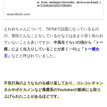
is_from_webapp=1&sender_device=pc&web_i
d=7114626242037286401
www.tiktok.com
えれめちゃんについて、TikTokで話題になっているもの
の、
普段どんなことをしているかなどは
あまり深く知られ
ていないことも多いですが、
中高生ぐらいの頃から「トー
横」によく出入りしていることが多く
一時は
「トー横女
王」
などと呼ばれていました。
不良行為のようなものを繰り返しており、
コレコレチャン
ネルやポケカメンなど暴露系のYoutuberの動画にも
取り
上げられたことがあるほどです。