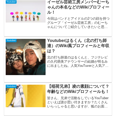
つはるまき」のなつさんについて顔画像
イーゼル芸術工房メンバーむーち
Youtuber
や誕生日、年齢などを調査してみまし
ゃんの本名などのWikiプロフィー
た！なつはるまき二人のカップル画像も
ル！
用意していますので、最後までお付き合
いください！
今回はバンドとアイドルの2つの顔を持つ
グループ「イーゼル芸術工房」のむーち
ゃんについてご紹介していきたいと思い
ます。イーゼル芸術工房は大阪府柏原市
や東京都小金井市を中心に活動する音楽
バンドで、通天閣の公式バンドとしても
Youtuberはるくん（北の打ち師
Youtuber
知られています。チャンネル自体は12年
達）のWiki風プロフィールと年収
前から開設していましたが、アイドルの
は？
活動が多くなってきたここ数年でぐんと
急上昇したチャンネルです。その中でア
北の打ち師達のはるくんと、フジテレビ
イドルメンバーとしても活躍するむーち
の久代萌美アナウンサーの結婚が明るみ
ゃんについて今回は紹介していきますの
に出ましたね。人気YouTuverと人気アナ
でぜひ最後まで読んでいってください
ウンサーの結婚にネット上でも話題にな
ね！
っています。そこで今回は、YouTuverの
「北の打ち師達」のはるくんのWiki風プ
ロフ...
【稲荷兄弟】凌の素顔について？
Youtuber
年齢などのWikiプロフィールも！
皆さん、兄弟で活動をしているYouTuber
といえば誰が思い付きますか？たくさん
いらっしゃると思いますが、狐のお面や
マスクで顔を隠した「稲荷兄弟」はご存
じでしょうか。陰キャの兄凌さんと陽キ