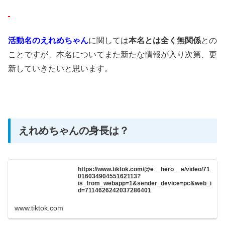
活動名のえれめちゃん
に関しては
本名とは全く無関係
との
ことですが、
本名についてまた新たな情報が入り次第、更
新していきたいと思います。
えれめちゃんの身長は？
https://www.tiktok.com/@e__hero__e/video/71
01603490455162113?
is_from_webapp=1&sender_device=pc&web_i
d=7114626242037286401
www.tiktok.com