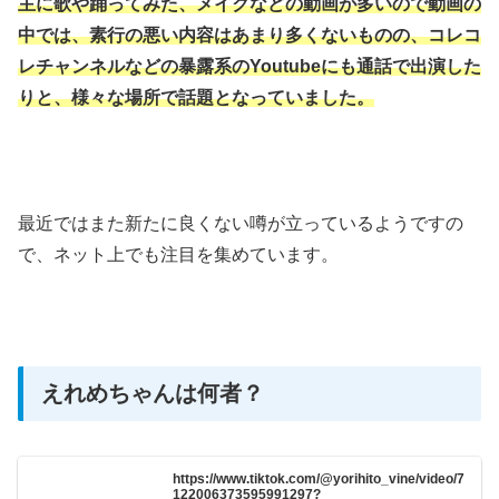
主に歌や踊ってみた、
メイクなどの動画が多いので動画の
中では、
素行の悪い内容はあまり多くないものの、
コレコ
レチャンネルなどの暴露系のYoutubeにも通話で出演した
りと、
様々な場所で話題となっていました。
最近ではまた新たに良くない噂が立っているようですの
で、
ネット上でも注目を集めています。
えれめちゃんは何者？
https://www.tiktok.com/@yorihito_vine/video/7
122006373595991297?