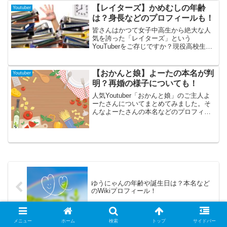
ャの弟「俊」さんで成り立っている実の
【レイターズ】かめむしの年齢
Youtuber
兄弟YouTuberです。正反対でありながら
は？身長などのプロフィールも！
息ぴったりの兄弟の掛け合いやドッキ
リ、BL企画が人気となっている彼ら。今
皆さんはかつて女子中高生から絶大な人
回は、そんな「稲荷兄弟」の兄・凌さん
気を誇った「レイターズ」という
のプロフィールに迫っていきたいと思い
YouTuberをご存じですか？現役高校生で
ます！
結成された男性グループなのですが、
YouTuberで初めて武道館イベントを行っ
たYouTuberでもあります。残念ながら惜
【おかんと娘】よーたの本名が判
Youtuber
しまれつつ2019年に解散してしまったの
明？再婚の様子についても！
ですが、そのグループのリーダーであっ
たかめむしさん。今回はそんなかめむし
人気Youtuber「おかんと娘」のご主人よ
さんのプロフィールに迫ってみたいと思
ーたさんについてまとめてみました。そ
います！
んなよーたさんの本名などのプロフィー
ルについて迫ってみました。またおかん
とよーたさんの再婚の様子についても取
り上げてみましたので、最後までご覧に
なってください。
ゆうにゃんの年齢や誕生日は？本名など
のWikiプロフィール！
メニュー
ホーム
検索
トップ
サイドバー