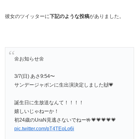
彼女のツイッターに
下記のような投稿
がありました。
🌼お知らせ🌼
3/7(日) あさ9:54〜
サンデージャポンに生出演決定しました🙌💗
誕生日に生放送なんて！！！！
嬉しいじゃねーか！
初24歳のUraN見逃さないでねー🤟💗💗💗💗💗
pic.twitter.com/pT4TEoLo6i