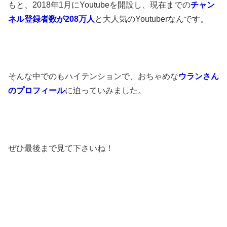
もと、
2018年1月にYoutubeを開設し、
現在までの
チャン
ネル登録者数が208万人
と
大人気のYoutuberなんです。
そんな中でのもハイテンションで、
おちゃめな
ウランさん
のプロフィール
に
迫っていみました。
ぜひ最後まで見て下さいね！