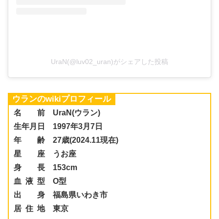
UraN(@luv02_uran)がシェアした投稿
ウランのwikiプロフィール
名 前 UraN(ウラン)
生年月日 1997年3月7日
年 齢 27歳(2024.11現在)
星 座 うお座
身 長 153cm
血 液 型 O型
出 身 福島県いわき市
居 住 地 東京