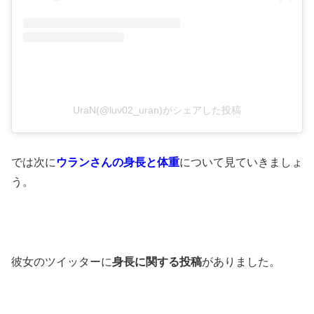
UraN(@luv02_uran)がシェアした投稿
では次に
ウランさんの身長と体重
について見ていきましょ
う。
彼女のツイッターに
身長に関する投稿
がありました。