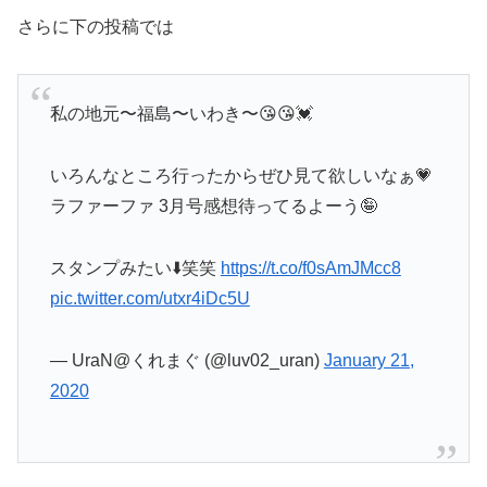
さらに下の投稿では
私の地元〜福島〜いわき〜😘😘💓
いろんなところ行ったからぜひ見て欲しいなぁ💗
ラファーファ 3月号感想待ってるよーう🤪
スタンプみたい⬇️笑笑
https://t.co/f0sAmJMcc8
pic.twitter.com/utxr4iDc5U
— UraN@くれまぐ (@luv02_uran)
January 21,
2020