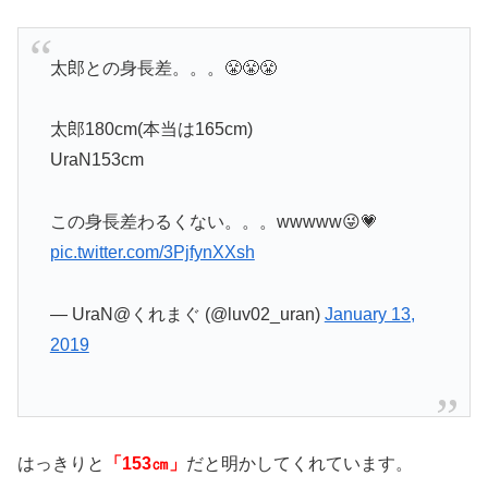
太郎との身長差。。。😤😤😤
太郎180cm(本当は165cm)
UraN153cm
この身長差わるくない。。。wwwww😜💗
pic.twitter.com/3PjfynXXsh
— UraN@くれまぐ (@luv02_uran)
January 13,
2019
はっきりと
「153㎝」
だと
明かしてくれています。