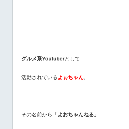
グルメ系Youtuber
として
活動されている
よぉちゃん
。
その名前から
「よおちゃんねる」