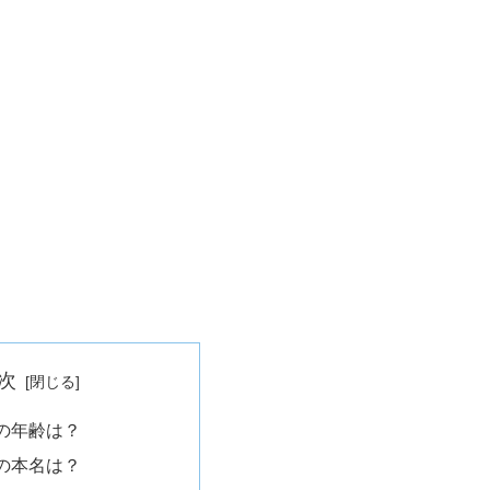
次
の年齢は？
の本名は？