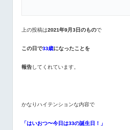
上の投稿は
2021年9月3日のもの
で
この日で
33歳
になったことを
報告
してくれています。
かなりハイテンションな内容で
「はいおつ〜今日は33の誕生日！」