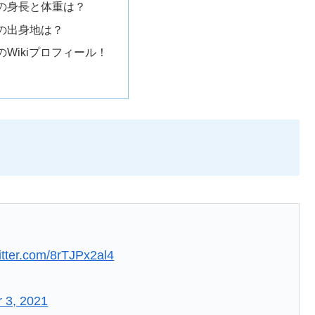
の身長と体重は？
の出身地は？
Wikiプロフィール！
witter.com/8rTJPx2al4
 3, 2021