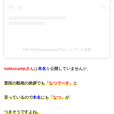
NATSU(@onakasuita72)がシェアした投稿
natsucampさん
は
本名
を
公開していません
が、
普段の動画の挨拶でも
「なつでーす」
と
言っているので
本名
にも
「なつ」
が
つきそうですよね。