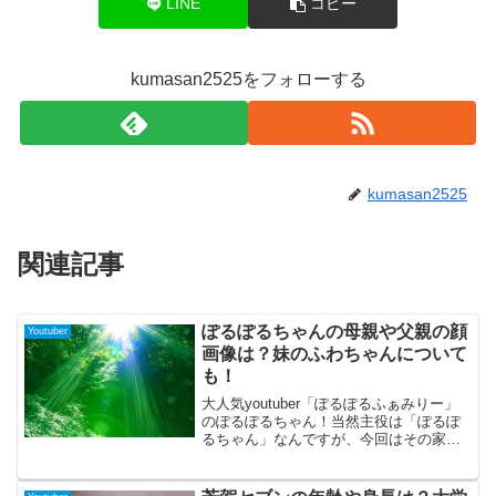
LINE
コピー
kumasan2525をフォローする
kumasan2525
関連記事
ぽるぽるちゃんの母親や父親の顔
Youtuber
画像は？妹のふわちゃんについて
も！
大人気youtuber「ぽるぽるふぁみりー」
のぽるぽるちゃん！当然主役は「ぽるぽ
るちゃん」なんですが、今回はその家族
についてまとめてみました。今回お届け
する内容はぽるぽるちゃんの母親ぽるぽ
るちゃんの父親ぽるぽるちゃんの妹「ふ