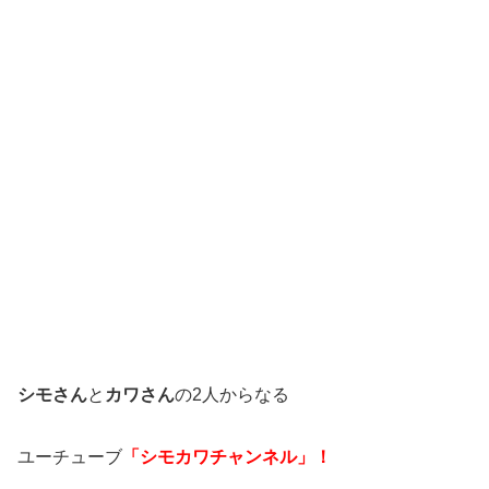
シモさん
と
カワさん
の2人からなる
ユーチューブ
「シモカワチャンネル」！