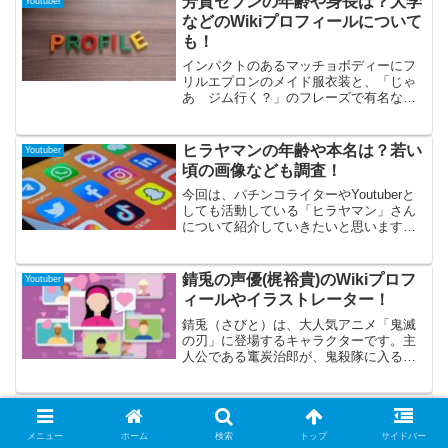
芳賀セブンの年齢や身長は？大学
Youtuber
わちゃん」ぽるぽ...
などのWikiプロフィールについて
も！
インパクトのあるマッチョボディーにフ
リルエプロンのメイド服衣装と、「じゃ
あ ジム行く？」のフレーズで有名な筋
肉系YouTuber芳賀セブンさんは、日常の
トレーニングの様子やLGBTについての動
画を配信しています。定期的に配信され
ヒラヤマンの年齢や本名は？若い
Youtuber
るラップ調の歌も独特で人気の芳賀セブ
頃の画像なども調査！
ンさんについて調べました。
今回は、パチンコライターやYoutuberと
しても活動している「ヒラヤマン」さん
について紹介していきたいと思います。
ヒラヤマンさんは女性パチスロライター
として様々なメディアへ出演したり、動
画企画やイベントなどでも人気で注目さ
錆兎の声優(梶裕貴)のWikiプロフ
Youtuber
れています。そんなヒラヤマンさんにつ
ィールやイラストレーター！
いて、プロフィールや過去の活動などに
ついても調べてみましたので、気になる
錆兎（さびと）は、大人気アニメ「鬼滅
方はぜひ最後まで読んでいってください
の刃」に登場するキャラクターです。主
ね！
人公である竃炭治郎が、鬼殺隊に入るた
めに最終選別に参加するための課題をク
リアするために修行をしていく中で、主
人公を導いてくれる大切な存在です。普
ちゃんねる鰐の本名や年齢は？出
Youtuber
段は狐のお面をかぶっておりミステリア
身高校や大学についても調査！
スな雰囲気と、正義感が強く男気溢れる
メニュー
ホーム
検索
トップ
サイドバー