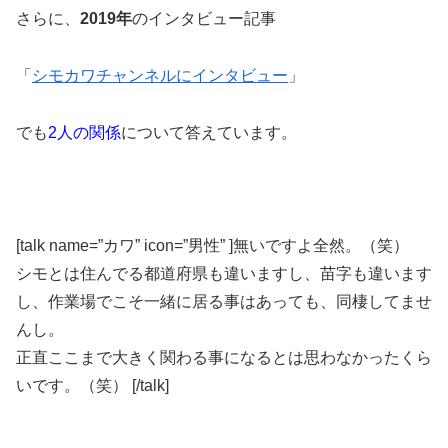
さらに、
2019年
のインタビュー記事
「
シモカワチャンネルにインタビュー
」
でも
2人の関係
について答えています。
[talk name=”カワ” icon=”男性” ]無いですよ全然。（笑）
シモとは住んでる都道府県も違いますし、苗字も違います
し、作業場でこそ一緒に居る事はあっても、同棲してませ
んし。
正直ここまで大きく関わる事になるとは思わなかったくら
いです。（笑） [/talk]