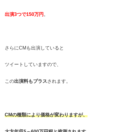
出演
3
つで
150
万円
。
さらにCMも出演していると
ツイートしていますので、
この
出演料もプラス
されます。
CM
の種類により価格が変わりますが、
大方年収
5
～
600
万円程と推測されます。