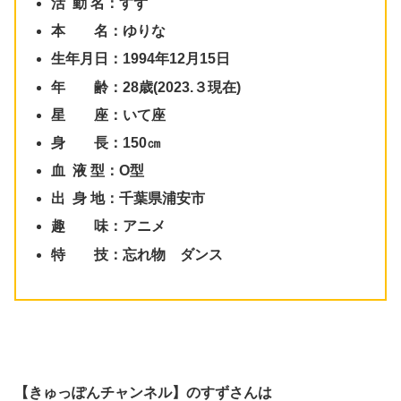
活 動 名：すず
本 名：ゆりな
生年月日：1994年12月15日
年 齢：28歳(2023.３現在)
星 座：いて座
身 長：150㎝
血 液 型：O型
出 身 地：千葉県浦安市
趣 味：アニメ
特 技：忘れ物 ダンス
【きゅっぽんチャンネル】のすずさんは