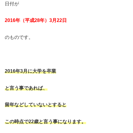
日付が
2016
年（平成
28
年）
3
月
22
日
のものです。
2016
年
3
月に大学を卒業
と言う事であれば、
留年などしていないとすると
この時点で
22
歳と言う事になります。