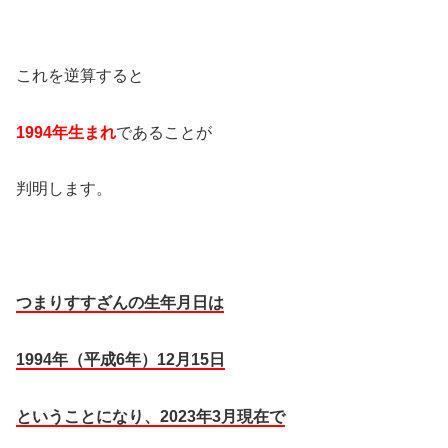
これを逆算すると
1994
年生まれ
であることが
判明します。
つまりすすざんの生年月日は
1994
年（平成
6
年）
12
月
15
日
ということになり、
2023
年
3
月現在で