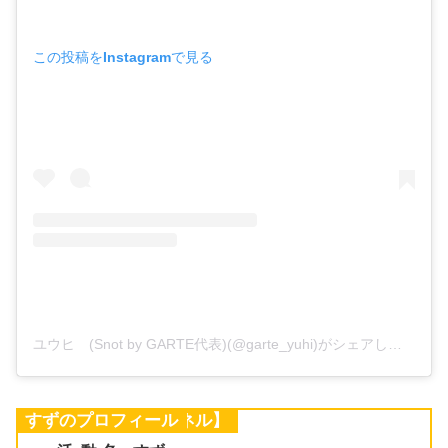
この投稿をInstagramで見る
ユウヒ (Snot by GARTE代表)(@garte_yuhi)がシェアした投稿
【きゅっぽんチャンネル】
すずのプロフィール