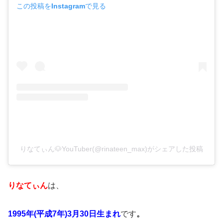
この投稿をInstagramで見る
りなてぃん🐶YouTuber(@rinateen_max)がシェアした投稿
りなてぃん
は、
1995年(平成7年)3月30日生まれ
です
。