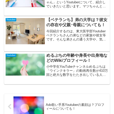
ゃん」というYoutuberについて、紹介し
ていきたいと思います。マツちゃんとい
えば、さまざまな企画動画が話題で、男
女問わず多くの方から支持を得ていま
す。YoutubeだけでなくインスタやＸなど
【ベテランち】弟の大学は？彼女
Youtuber
の投稿も話題で、インフルエンサーとし
の存在や父親･母親についても！
ても注目されるようになってきました。
そんなマツちゃんについていろいろと調
今回紹介するのは、東大医学部Youtuber
べてみましたので、気になる方はぜひ最
ベテランちさんの弟などの家族や彼女等
後まで読んでいってくださいね。
です。そんな弟さんの通う大学や、気に
なる彼女の存在などを拾ってみました。
また父親や母親にも触れてみましたの
で、よかったら覗いてみて下さい！
めるぷちの年齢や身長や出身地な
Youtuber
どのWikiプロフィール！
小中学生YouTubeチャンネルめるぷちは
「ウインクキラー」の動画再生数が410万
回と絶大な数字をたたき出している人気
チャンネルです。現在は6人のメンバーで
構成されています。垢抜けメイクや、踊
ってみた、イベント参加など多彩な活動
を通して「かわいい」を週3ペースで配信
している彼女たちを紹介します。
Ado歌い手系Youtuberの素顔は？プロフ
ィールについても！