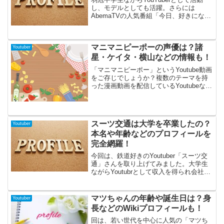
し、モデルとしても活躍。さらには
AbemaTVの人気番組「今日、好きになり
ました」で、さらに注目を集めた久保田
海羽さんという女の子を皆さんはご存じ
ですか？もともと「めるぷち」という小
マニマニピーポーの声優は？諸
中高生のメンバーが出演するYouTubeバ
Youtuber
ラエティ番組で人気を博していた彼女。
星・ケイタ・横山などの情報も！
中学を卒業とともに「めるぷち」も卒業
「マニマニピーポー」というYoutube動画
されたのですが、一層活躍の場を広げる
をご存じでしょうか？複数のテーマを持
彼女のプロフィールに今回は迫ってみた
った漫画動画を配信しているYoutubeなん
いと思います！
です。奇抜な内容などがあり、登場人物
も複数あり人気を得ていてチャンネル登
録者数も77万5000人を超えるほど話題と
なっています。そこで今回は「マニマニ
スーツ交通は大学を卒業したの？
Youtuber
ピーポー」で声優を担当されている方を
本名や年齢などのプロフィールを
探ってみたいと思います。人気登場人物
をどんな方が担当しているのか、じっく
完全網羅！
り見ていきましょう！
今回は、鉄道好きのYoutuber「スーツ交
通」さんを取り上げてみました。大学生
ながらYoutubrとして収入を得られ会社ま
で設立されているスーツ交通さん！そん
なスーツ交通さんは大学は卒業されたの
でしょうか？また本名や年齢などのプロ
マツちゃんの年齢や誕生日は？身
Youtuber
フィールについても調査してみました。
長などのWikiプロフィールも！
回は、若い世代を中心に人気の「マツち