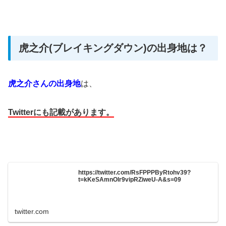
虎之介(ブレイキングダウン)の出身地は？
虎之介さんの出身地
は、
Twitter
にも記載があります。
https://twitter.com/RsFPPPByRtohv39?
t=kKeSAmnOlr9vipRZiweU-A&s=09
twitter.com