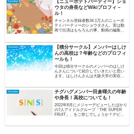
【ニューポテトパーティー】ショ
Youtuber
名、プロフィールなどを調査してみまし
ウタの身長などWikiプロフィ－
た！雪見さんのイケメン画像についても
ル！
準備していますので最後までごらんくだ
さい！それでは見ていきましょう！
チャンネル登録者数34.1万人のニューポ
テトパーティーのショウタさん。実は動
画で出演はもちろんの事、動画の編集ま
でもしているショウタさん。なんでもで
きる感じがあってすごいですよね。そん
なショウタさんの詳細を色々と調べてみ
【積分サークル】メンバーはしけ
Youtuber
ました。
んの高校は？年齢などのプロフィ
ールも！
今回は積分サークルのメンバーのはしけ
んさんについて紹介していきたいと思い
ます。はしけんさんは大阪大学の実在す
る「積分サークル」に所属し、Youtuber
としての活動も行っています。最近大学
を卒業されましたが、卒業生メンバーと
チグハグメンバー田倉暉久の年齢
Youtuber
して動画には出演することも多くありま
や身長！高校についても！
す。新社会人となったはしけんさんのこ
れまでや、今後の活動についてもいろい
2022年8月にメジャーデビューしたばかり
ろと調べてみましたのでぜひ最後まで読
の7人アイドルグループ「THE SUPER
んでいってくださいね！
FRUIT」、をご存じでしょうか？デビュ
ー曲「チグハグ」が若者の間で大バズ
り！今回はそのメンバーの中でも見た目
がクールなオレンジカラー担当、田倉暉
久さんのプロフィールに迫ってみます！