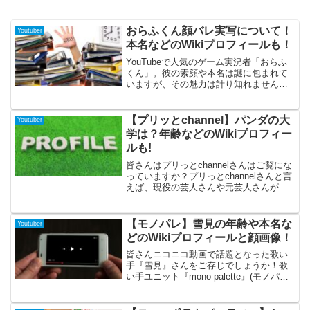
おらふくん顔バレ実写について！
Youtuber
本名などのWikiプロフィールも！
YouTubeで人気のゲーム実況者「おらふ
くん」。彼の素顔や本名は謎に包まれて
いますが、その魅力は計り知れません。
本記事では、おらふくんのプロフィー
ル、誕生日、身長、出身地など、ファン
が知りたい情報を詳細に掘り下げます。
【プリッとchannel】パンダの大
Youtuber
彼の神秘性がファンの興味を引き続ける
学は？年齢などのWikiプロフィー
理由を探ります。
ルも!
皆さんはプリっとchannelさんはご覧にな
っていますか？プリっとchannelさんと言
えば、現役の芸人さんや元芸人さんが集
まって構成されている変わったグループ
なのです.そこで今回は人気メンバーであ
るパンダさんを紹介したいと思います。
【モノパレ】雪見の年齢や本名な
Youtuber
最近はあることでも話題になっています
どのWikiプロフィールと顔画像！
ので最後までご覧になって下さい。
皆さんニコニコ動画で話題となった歌い
手『雪見』さんをご存じでしょうか！歌
い手ユニット『mono palette』(モノパレ)
のメンバーの一人で、公式チャンネルの
登録者数は10万人を突破しています！今
回はそんな雪見さんについて年齢や本