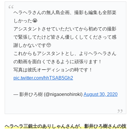
ヘラヘラさんの無人島企画、撮影も編集も全部楽
しかった😭
アシスタントさせていただいてから初めての撮影
で緊張してたけど皆さん優しくしてくださって感
謝しかないです🥺
これからもアシスタントとし、よりヘラヘラさん
の動画を面白くできるように頑張ります！
写真は彼氏オーディションの時です！
pic.twitter.com/hhTSAB5Gh2
— 影井ひろ樹 (@nigaoenohiroki)
August 30, 2020
ヘラヘラ三銃士のありしゃんさんが、影井ひろ樹さんの技