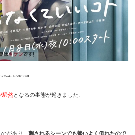
://kuku.lu/s32b668
が騒然
となるの事態が起きました。
ものがあり、
刺されるシーンでも勢いよく倒れたので