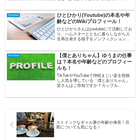
ジをするという企画が多いグループのよ
うです。また、パ〇ンコや飲み会やゲー
ムなどを楽しむという動画もたくさんあ
ひとひかり(Youtube)の本名や年
Youtuber
げており人気となっています。そのメン
齢などのWikiプロフィール！
バーのこがゆーさんを今回は紹介してい
きます。
ひとひかりさんはyoutubeにて活動してお
り、ハムスターとともに暮らしながら人
生再出発する様子をノンフィクションで
配信しています。ハムスターの癒しを届
けながらも、悩みつつ前に進む姿に勇気
をもらう方も多いのかもしれません。そ
【僕とありちゃん】ゆうまの仕事
Youtuber
んなひとひかりさんのプロフィールなど
は？本名や年齢などのプロフィー
をまとめてみました。
ルも！
TikTokやYouTubeで仲睦まじい姿を投稿
し人気を博している「僕とありちゃん」
皆さんはご存知ですか？カップル
YouTuberとなるゆうまさんと「ありす」
さんの２人。今回は彼氏であるゆうまさ
んのプロフィールにと迫ってみたいと思
います！知っている方も知らない方もぜ
ひ最後まで読んでくれると嬉しいです！
それでは、まいどー！いってみましょ
ー！
ストイックなギャル妻の年齢や身長！旦
那についても気になる！