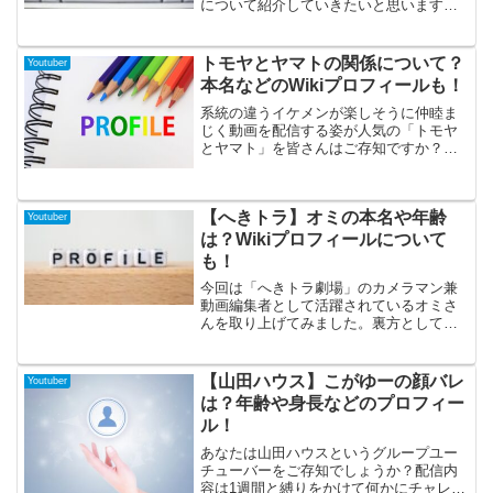
について紹介していきたいと思います。
ミミポポさんは34歳の時に乳がんで余命2
カ月と診断されながらも、自身の症状や
治療、これまでの経過などを赤裸々に綴
トモヤとヤマトの関係について？
Youtuber
っている方です。同じ乳がんやほかの病
本名などのWikiプロフィールも！
気などに悩むたくさんの方が勇気をもら
っている、励みになると注目されていま
系統の違うイケメンが楽しそうに仲睦ま
す。そんなミミポポさんのこれまでの活
じく動画を配信する姿が人気の「トモヤ
動やプロフィールなどについても詳しく
とヤマト」を皆さんはご存知ですか？そ
調べてみましたのでぜひ最後まで読んで
の仲の良さから実はカップルなのでは？
くださいね。
という噂がある2人の関係性、プロフィー
ルについて今回は調べてみましたので、
【へきトラ】オミの本名や年齢
是非最後までご覧ください！
Youtuber
は？Wikiプロフィールについて
も！
今回は「へきトラ劇場」のカメラマン兼
動画編集者として活躍されているオミさ
んを取り上げてみました。裏方として活
躍されているオミさんですが、動画にも
時折出演しており、その知名度はそこそ
こありそうです。そんなオミさんの本名
【山田ハウス】こがゆーの顔バレ
Youtuber
や年齢などのプロフィールについて探っ
は？年齢や身長などのプロフィー
てみましたので、よかったらチェックし
ル！
てみて下さいね！
あなたは山田ハウスというグループユー
チューバーをご存知でしょうか？配信内
容は1週間と縛りをかけて何かにチャレン