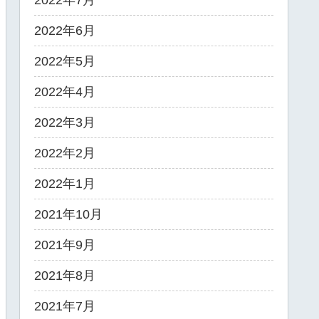
2022年7月
2022年6月
2022年5月
2022年4月
2022年3月
2022年2月
2022年1月
2021年10月
2021年9月
2021年8月
2021年7月