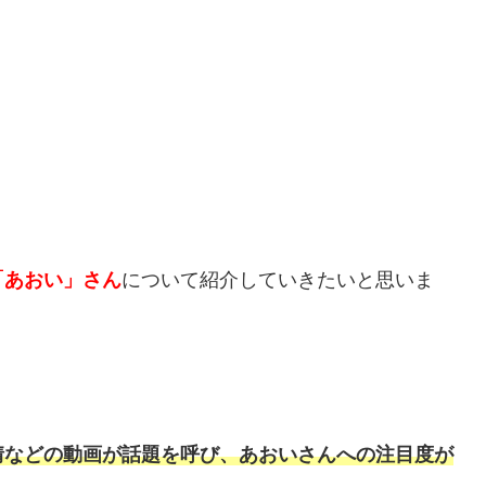
「あおい」さん
について紹介していきたいと思いま
情などの動画が話題を呼び、あおいさんへの注目度が