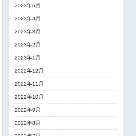
2023年5月
2023年4月
2023年3月
2023年2月
2023年1月
2022年12月
2022年11月
2022年10月
2022年9月
2022年8月