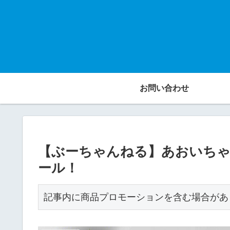
お問い合わせ
【ぶーちゃんねる】あおいち
ール！
記事内に商品プロモーションを含む場合があ