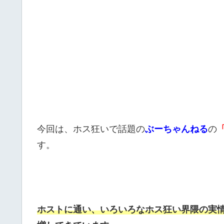
今回は、ホス狂いで話題の
ぶーちゃんねる
の
す。
ホストに通い、いろいろなホス狂い界隈の実