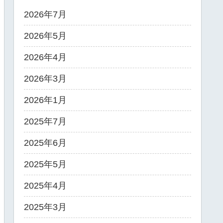
2026年7月
2026年5月
2026年4月
2026年3月
2026年1月
2025年7月
2025年6月
2025年5月
2025年4月
2025年3月