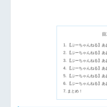
目
【ぶーちゃんねる】あ
【ぶーちゃんねる】あ
【ぶーちゃんねる】あ
【ぶーちゃんねる】あ
【ぶーちゃんねる】あ
【ぶーちゃんねる】あお
まとめ！