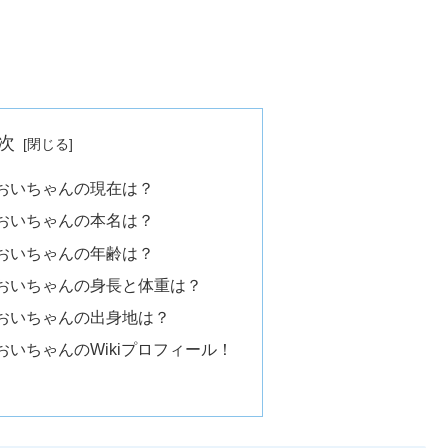
次
おいちゃんの現在は？
おいちゃんの本名は？
おいちゃんの年齢は？
おいちゃんの身長と体重は？
おいちゃんの出身地は？
いちゃんのWikiプロフィール！