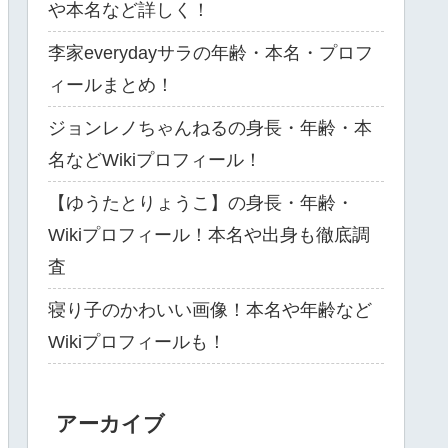
や本名など詳しく！
李家everydayサラの年齢・本名・プロフ
ィールまとめ！
ジョンレノちゃんねるの身長・年齢・本
名などWikiプロフィール！
【ゆうたとりょうこ】の身長・年齢・
Wikiプロフィール！本名や出身も徹底調
査
寝り子のかわいい画像！本名や年齢など
Wikiプロフィールも！
アーカイブ