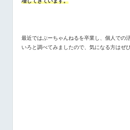
増してきています。
最近ではぶーちゃんねるを卒業し、個人での
いろと調べてみましたので、気になる方はぜ