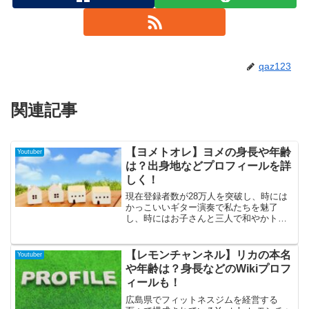
qaz123
関連記事
【ヨメトオレ】ヨメの身長や年齢
Youtuber
は？出身地などプロフィールを詳
しく！
現在登録者数が28万人を突破し、時には
かっこいいギター演奏で私たちを魅了
し、時にはお子さんと三人で和やかトー
クを披露して我々を癒してくれる夫婦ギ
ターユニットYoutuber『ヨメトオレ』。
今回はMarcoさんに楽しそうにドッキリ
【レモンチャンネル】リカの本名
Youtuber
を仕掛けていて、お茶目な一面もあるヨ
や年齢は？身長などのWikiプロフ
メさんに焦点を当てて、年齢や出身地な
ィールも！
どのプロフィールを紹介いたします。
広島県でフィットネスジムを経営する