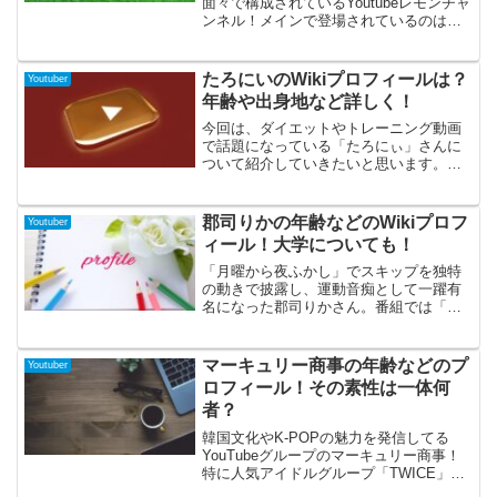
面々で構成されているYoutubeレモンチャ
ンネル！メインで登場されているのはジ
ムのオーナーでもあるハラダマンさん！
その中でも紅一点のリカさん！そんなリ
カさんのプロフィールについてまとめて
たろにいのWikiプロフィールは？
Youtuber
みました。
年齢や出身地など詳しく！
今回は、ダイエットやトレーニング動画
で話題になっている「たろにぃ」さんに
ついて紹介していきたいと思います。た
ろにぃさんといえば、体重76kgから62kg
までのダイエットを成功させたことでも
話題で、今でもスタイルをキープするた
郡司りかの年齢などのWikiプロフ
Youtuber
めのトレーニングも注目されています。
ィール！大学についても！
男女ともに参考にしている方も多く、
徐々に人気が上がってきているようで
「月曜から夜ふかし」でスキップを独特
す。そんなたろにぃさんについて知りた
の動きで披露し、運動音痴として一躍有
い方は、ぜひ最後まで読んでいってくだ
名になった郡司りかさん。番組では「郡
さいね。
司さん」と呼ばれていましたが、「郡司
りかチャンネル」という名前でYouTube
に投稿しています。夜ふかしでは変わっ
マーキュリー商事の年齢などのプ
Youtuber
たＴシャツで運動音痴という2大特徴を持
ロフィール！その素性は一体何
つ郡司りかさんですが、どんな方のなの
者？
でしょう。
韓国文化やK-POPの魅力を発信してる
YouTubeグループのマーキュリー商事！
特に人気アイドルグループ「TWICE」に
関する情報を得意としています。彼の生