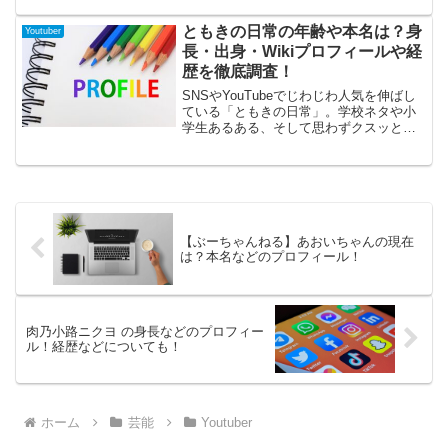
み出すコンテンツは、韓国文化や音楽を
愛する人々にとって、見逃せない魅力的
ともきの日常の年齢や本名は？身
Youtuber
な情報源となっています。そんなマーキ
長・出身・Wikiプロフィールや経
ュリー商事について詳しく紹介していき
歴を徹底調査！
ます。
SNSやYouTubeでじわじわ人気を伸ばし
ている「ともきの日常」。学校ネタや小
学生あるある、そして思わずクスッと笑
ってしまう懐かしいシーンの切り取りが
上手く、「つい何本も見てしまう」とい
う方も多いですよね。Instagramでは
TikTo...
【ぶーちゃんねる】あおいちゃんの現在
は？本名などのプロフィール！
肉乃小路ニクヨ の身長などのプロフィー
ル！経歴などについても！
ホーム
芸能
Youtuber