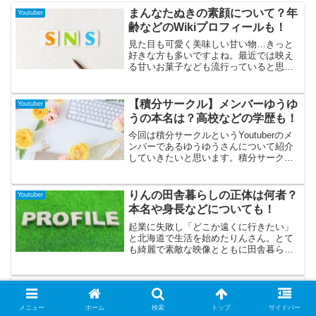
まんなたぬきの素顔について？年
Youtuber
齢などのWikiプロフィールも！
見た目も可愛く美味しい甘い物…きっと
好きな方も多いですよね。最近では映え
る甘いお菓子なども流行っていると思う
のですが、その中でも断トツで可愛く印
象深いお菓子を作るまんなたぬきさんと
いう方を皆さんはご存じですか？アイシ
【積分サークル】メンバーゆうゆ
Youtuber
ングクッキーで様々なキャラクターだっ
うの本名は？高校などの学歴も！
たり作品を作りあげる方なんですが、細
やかな技術には度肝を抜かれるばかり！
今回は積分サークルというYoutuberのメ
今回は、そんな可愛いお菓子を作るまん
ンバーであるゆうゆうさんについて紹介
なたぬきさんが、どんな方なのか迫って
していきたいと思います。積分サークル
みたいと思います！
とは大阪大学に実際にあるサークルで在
学生と卒業生で動画投稿を行っている
Youtuberです。最近注目されていたはな
りんの田舎暮らしの正体は何者？
Youtuber
おでんがんさんが所属していたサークル
本名や身長などについても！
でもあり、はなおでんがんさんが卒業し
た後も人気はとどまらず、現在は登録者
起業に失敗し「どこか遠くに行きたい」
数は49万人以上のチャンネルとして活動
と北海道で生活を始めたりんさん。とて
しています。今回はその中でもじわじわ
も綺麗で素敵な映像とともに田舎暮らし
と人気があがってきているゆうゆうさん
を紹介してくれる動画を多く配信してい
について紹介していきますのでぜひ最後
ます。りんさんの美貌もあいまって、
まで読んでいってくださいね。
2022年6月現在、チャンネル登録者数は
呂布カルマの嫁（山口いづみ）の
Youtuber
33万人を超えており、大注目されている
プロフィール！子供やペットにつ
チャンネルです。そんな「りんの田舎暮
メニュー
ホーム
検索
トップ
サイドバー
いても！