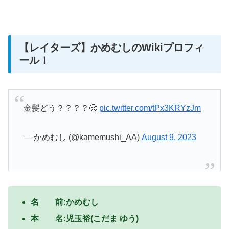
【レイターズ】かめむしのWikiプロフィ
ール！
金髪どう？？？？🥺
pic.twitter.com/tPx3KRYzJm
— かめむし (@kamemushi_AA)
August 9, 2023
名 前:かめむし
本 名:児玉裕(こだま ゆう)