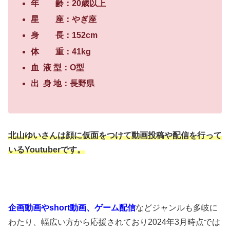
年 齢：
20
歳以上
星 座：やぎ座
身 長：
152cm
体 重：
41kg
血 液 型：
O
型
出 身 地：長野県
北山ゆいさんは顔に仮面をつけて動画投稿や配信を行って
いる
Youtuber
です。
企画動画や
short
動画、ゲーム配信
などジャンルも多岐に
わたり、幅広い方から応援されており
2024
年
3
月時点では