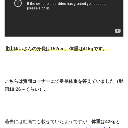
北山ゆいさんの身長は
152cm
、体重は
41kg
です。
こちらは質問コーナーにて身長体重を答えていました（動
画
10:26
～くらい）。
過去には動画でも載せていたようですが、
体重は
42kg
と