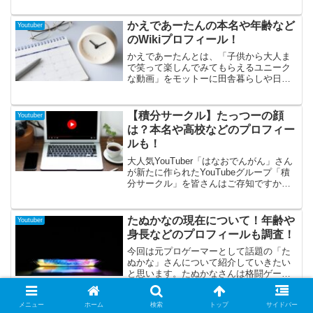
敵な約束をしている二人の仲睦まじい姿
が人気なのですが、今回は彼氏であるこ
かえであーたんの本名や年齢など
Youtuber
うへいさんのプロフィールに迫ってみた
のWikiプロフィール！
いと思います！
かえであーたんとは、「子供から大人ま
で笑って楽しんでみてもらえるユニーク
な動画」をモットーに田舎暮らしや日常
をアップしている家族4人で行っている
youtubeチャンネルです。パパとママ、そ
して長男かえでくん、妹のあーたんの4人
【積分サークル】たっつーの顔
Youtuber
で行っています。youtubeだけでなく
は？本名や高校などのプロフィー
Instagramやブログ、TikTokなど幅広いコ
ルも！
ンテンツで活躍しており、特にyoutube登
録者数は100万人を超える人気を誇ってい
大人気YouTuber「はなおでんがん」さん
ます。今回はかえでくんとあーたんに焦
が新たに作られたYouTubeグループ「積
点をあててプロフィールをまとめてみま
分サークル」を皆さんはご存知ですか？
した。
卒業生も合わせると20人弱のメンバーが
いる、主に数学や理系の勉強企画をあげ
ている頭脳派YouTuberです。今回はその
たぬかなの現在について！年齢や
Youtuber
中からたっつーさんのプロフィールにと
身長などのプロフィールも調査！
迫っていきたいと思うので、ぜひ最後ま
でお付き合いください！
今回は元プロゲーマーとして話題の「た
ぬかな」さんについて紹介していきたい
と思います。たぬかなさんは格闘ゲーム
「鉄拳」の日本人2人目のプロゲーマーと
して数々の大会に出場していたことでも
メニュー
ホーム
検索
トップ
サイドバー
有名でした。しかし2022年2月にプロ契約
【東京ウーバーズ】たつみの学歴
Youtuber