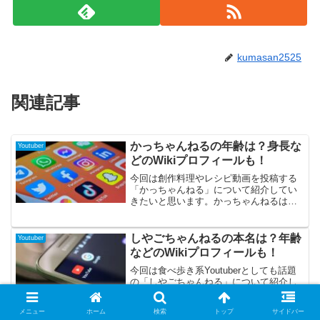
kumasan2525
関連記事
かっちゃんねるの年齢は？身長な
Youtuber
どのWikiプロフィールも！
今回は創作料理やレシピ動画を投稿する
「かっちゃんねる」について紹介してい
きたいと思います。かっちゃんねるは料
理愛好家のかっちゃんが投稿する創作料
理やレシピ、また普段の料理で使える小
技などを紹介するチャンネルで主婦の方
しやごちゃんねるの本名は？年齢
Youtuber
を中心にたくさんの方から支持されてい
などのWikiプロフィールも！
る方です。最近では、自身プロデュース
の調味料や本なども出版され活動の幅も
今回は食べ歩き系Youtuberとしても話題
広くなってきているかっちゃんねるにつ
の「しやごちゃんねる」について紹介し
いていろいろと調べてみましたのでぜひ
ていきたいと思います。しやごちゃんね
最後まで読んでいってくださいね。
るは、日本各地を食べ歩き、美味しいお
メニュー
ホーム
検索
トップ
サイドバー
店やメニューなどたくさん紹介している