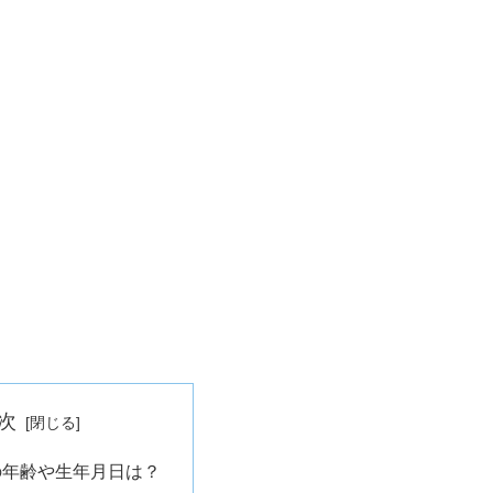
次
の年齢や生年月日は？