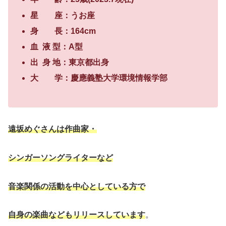
星 座：うお座
身 長：164cm
血 液 型：A型
出 身 地：東京都出身
大 学：慶應義塾大学環境情報学部
遠坂めぐさんは作曲家・
シンガーソングライターなど
音楽関係の活動を中心としている方で
自身の楽曲などもリリースしています
。