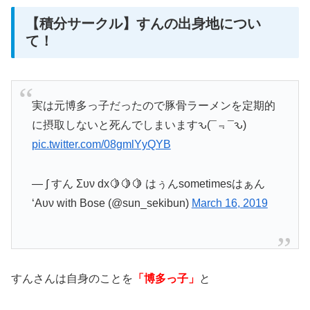
【積分サークル】すんの出身地につい
て！
実は元博多っ子だったので豚骨ラーメンを定期的
に摂取しないと死んでしまいますԅ(¯﹃¯ԅ)
pic.twitter.com/08gmlYyQYB
— ∫ すん Συν dx🍋🍋🍋 はぅんsometimesはぁん
‘Aυν with Bose (@sun_sekibun)
March 16, 2019
すんさんは自身のことを
「博多っ子」
と