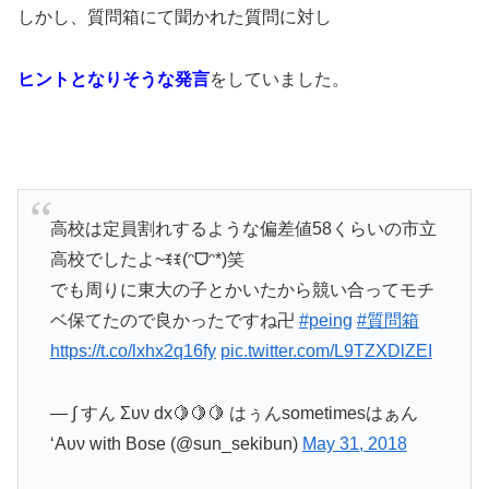
しかし、質問箱にて聞かれた質問に対し
ヒントとなりそうな発言
をしていました。
高校は定員割れするような偏差値58くらいの市立
高校でしたよ~ꉂꉂ(ᵔᗜᵔ*)笑
でも周りに東大の子とかいたから競い合ってモチ
ベ保てたので良かったですね卍
#peing
#質問箱
https://t.co/lxhx2q16fy
pic.twitter.com/L9TZXDlZEI
— ∫ すん Συν dx🍋🍋🍋 はぅんsometimesはぁん
‘Aυν with Bose (@sun_sekibun)
May 31, 2018