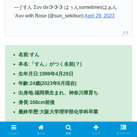
— ∫ すん Συν dx🍋🍋🍋 はぅんsometimesはぁん
‘Aυν with Bose (@sun_sekibun)
April 29, 2023
名前:すん
本名:「すん」
がつく名前(？)
生年月日:1999年4月29日
年齢:24歳(2023年6月現在)
出身地:福岡県生まれ、神奈川県育ち
身長:168cm前後
最終学歴:大阪大学理学部化学科卒業
メニュー
ホーム
検索
トップ
サイドバー