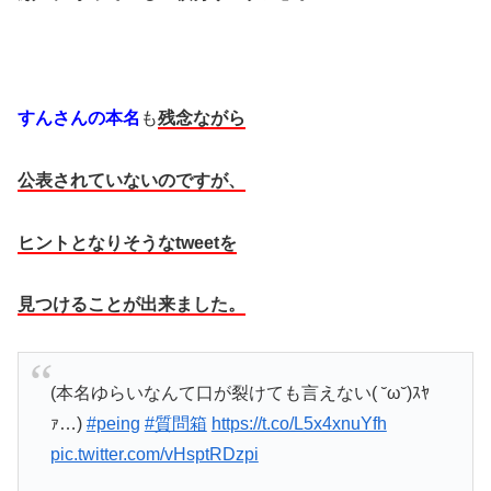
すんさんの本名
も
残念ながら
公表されていないのですが、
ヒントとなりそうなtweetを
見つけることが出来ました。
(本名ゆらいなんて口が裂けても言えない( ˘ω˘)ｽﾔ
ｧ…)
#peing
#質問箱
https://t.co/L5x4xnuYfh
pic.twitter.com/vHsptRDzpi