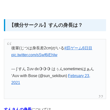
【積分サークル】すんの身長は？
後輩(じつは身長差2cm)がいる
#罰ゲーム6日目
pic.twitter.com/sSwf6iEhIw
— ∫ すん Συν dx🍋🍋🍋 はぅんsometimesはぁん
‘Aυν with Bose (@sun_sekibun)
February 23,
2021
すんさんの身長
については