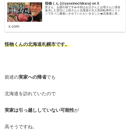
怪物くん (@yaseinochikara) on X
皆さん、お疲れ様です🙏今回はお父さんとお母さんに借金
返済した翌日に上田さんと北海道の大人気回転寿司トリト
ンで久々に爆食いさせていただいきました🍣北海道に来た
際はぜひ食べてみてくださいマジで🙇#借金返済#回転寿司
#トリトン#チャンネル登録お願...
x.com
怪物くんの北海道札幌市です。
前述の
実家への帰省
でも
北海道を訪れていたので
実家は引っ越ししていない可能性
が
高そうですね。