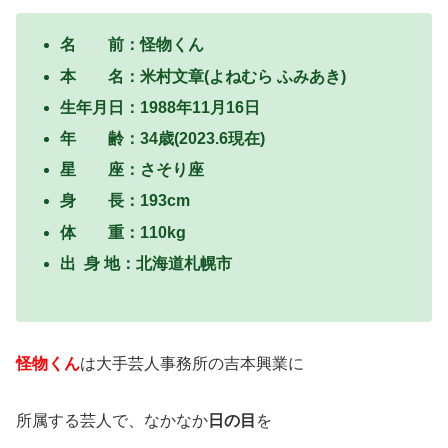
名 前：怪物くん
本 名：米村文章(よねむら ふみあき)
生年月日：1988年11月16日
年 齢：34歳(2023.6現在)
星 座：さそり座
身 長：193cm
体 重：110kg
出 身 地：北海道札幌市
怪物くん
は大手芸人事務所の吉本興業に
所属する芸人で、なかなか
日の目
を