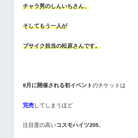
チャラ男のしんいちさん、
そしてもう一人が
ブサイク担当の
松原さんです。
8月に開催される初イベント
のチケットは
完売
してしまうほど
注目度の高い
コスモハイツ205
。