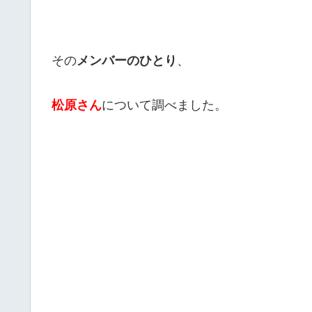
その
メンバーのひとり
、
松原さん
について調べました。