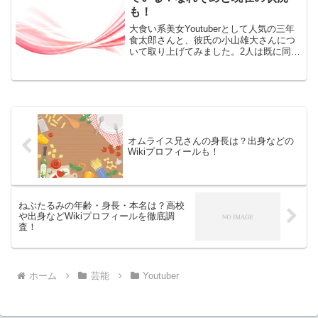
いました。それがどういうことなのか探
も！
ってみました。
大食い系美女Youtuberとして人気の三年
食太郎さんと、彼氏の小山雄大さんにつ
いて取り上げてみました。2人は既に同棲
を始めているようですが、どのようない
きさつで知り合ったのでしょうか。そこ
で今回は三年食太郎の彼氏は小山雄大三
年食太郎と小山...
オムライス兄さんの身長は？出身などの
Wikiプロフィールも！
ねぶたるみの年齢・身長・本名は？高校
や出身などWikiプロフィールを徹底調
査！
ホーム
芸能
Youtuber