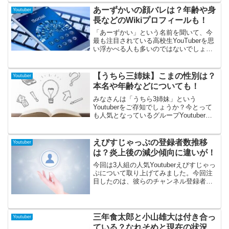
ていました。今回はその真相に迫ってみ
あーずかいの顔バレは？年齢や身
Youtuber
たいと思います。
長などのWikiプロフィールも！
「あーずかい」という名前を聞いて、今
最も注目されている高校生YouTuberを思
い浮かべる人も多いのではないでしょう
か。お面で素顔を隠しながらも、親しみ
やすいキャラクターと高校生ならではの
視点で多くのファンを魅了してきまし
【うちら三姉妹】こまの性別は？
Youtuber
た。「あーずかいの顔や年齢、高校はど
本名や年齢などについても！
こ？」と気になる方も多いはず。この記
事では、話題の彼のWikiプロフィールを
みなさんは「うちら3姉妹」という
徹底解説し、SNSでの最新情報も交えな
Youtuberをご存知でしょうか？今とって
がら、その素顔と魅力に迫ります！
も人気となっているグループYoutuberな
んです。その中でも可愛らしくてかっこ
よさもあるこまさんも人気となっていま
す。そこで今回はうちら3姉妹のこまさん
えびすじゃっぷの登録者数推移
Youtuber
についてまとめていきたいと思います。
は？炎上後の減少傾向に違いが！
人気急上昇中なのでぜひとも押さえてお
いてほしいです。
今回は3人組の人気Youtuberえびすじゃっ
ぷについて取り上げてみました。今回注
目したのは、彼らのチャンネル登録者数
の推移です。Youtuber31人による深夜ま
での大宴会に参加していたものは、この
報道後登録者数の減少が如実に表れてい
ました。しかし彼らの登録者数の推移は
三年食太郎と小山雄大は付き合っ
Youtuber
他のYoutuberとは若干滋違う形となって
ている？なれそめと現在の状況