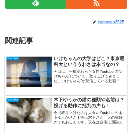
kumasan2525
関連記事
いけちゃんの大学はどこ？東京理
Youtuber
科大といううわさは本当なの？
今回は、一風変わった女性Youtuberの”い
けちゃん”について、取り上げてみまし
た。いけちゃん”が配信している動画「ぼ
っち女子大生 いけちゃん」は、登録者数
19万4000人を超える人気で、女子大生の
日常をまったりと伝えてくれています。
木下ゆうかの猫の種類や名前は？
過去...
Youtuber
投げる動作に批判の声も！
今回取り上げたのは大食いYoutuberの木
下ゆうかさん！実は木下さん、大の猫好
きでもあるんです。現在は自宅に3匹の猫
を飼い、一緒に暮らしています。そんな
木下さんに猫にまつわる炎上騒動があっ