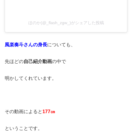
ほのか(@_flash_zgw_)がシェアした投稿
風楽奏斗さんの身長
についても、
先ほどの
自己紹介動画
の中で
明かしてくれています。
その動画によると
177㎝
ということです。