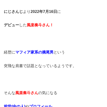
にじさんじ
より
2022年7月16日
に
デビュー
した
風楽奏斗さん！
経歴に
マフィア家系の摘尾男
という
突飛な肩書で話題となっているようです。
そんな
風楽奏斗さん
の気になる
前世(中の人)
や
プロフィール
、