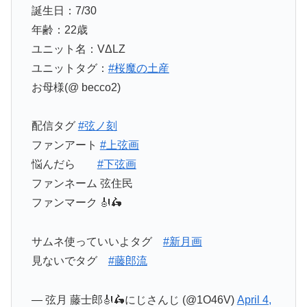
誕生日：7/30
年齢：22歳
ユニット名：VΔLZ
ユニットタグ：
#桜魔の土産
お母様(@ becco2)
配信タグ
#弦ノ刻
ファンアート
#上弦画
悩んだら
#下弦画
ファンネーム 弦住民
ファンマーク 🎻🛵
サムネ使っていいよタグ
#新月画
見ないでタグ
#藤郎流
— 弦月 藤士郎🎻🛵にじさんじ (@1O46V)
April 4,