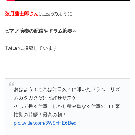
弦月藤士郎さん
は上記のように
ピアノ演奏の配信やドラム演奏
を
Twitterに投稿しています。
おはよう！これは昨日久々に叩いたドラム！リズ
ムガタガタだけど許せサスケ！
そして捗る仕事！しかし積み重なる仕事の山！繁
忙期の片鱗！最高の朝！
pic.twitter.com/3WSxHE6Beq