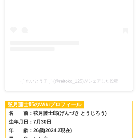
˗ˏˋ れいとう子 ˎˊ˗(@reitoko_125)がシェアした投稿
弦月藤士郎のWikiプロフィール
名 前：弦月藤士郎(げんづき とうじろう)
生年月日：7月30日
年 齢：26歳(2024.2現在)