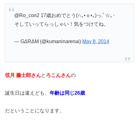
@Ro_con2 17歳おめでとう(∩｡•ｏ•｡)っ.ﾟ☆｡･
そしていってらっしゃい！気をつけてね。
— GΔRΔM (@kumaninarenai)
May 8, 2014
弦月 藤士郎さん
と
ろこんさん
の
誕生日は違えども、
年齢は同じ26歳
だということになります。