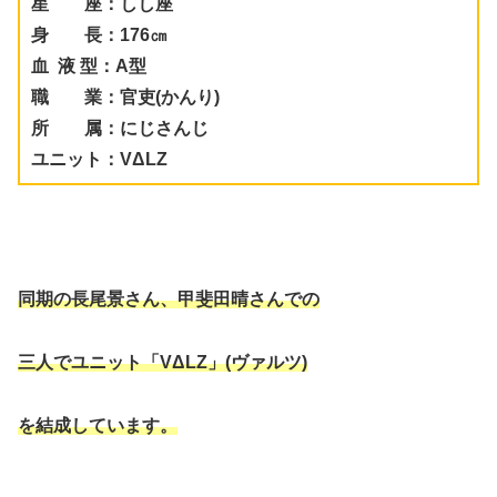
星 座：しし座
身 長：176㎝
血 液 型：A型
職 業：官吏(かんり)
所 属：にじさんじ
ユニット：VΔLZ
同期の長尾景さん、甲斐田晴さんでの
三人でユニット「VΔLZ」(ヴァルツ)
を結成しています。