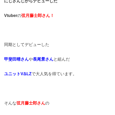
にじさんじからデビューした
Vtuber
の
弦月藤士郎さん！
同期としてデビューした
甲斐田晴さん
や
長尾景さん
と組んだ
ユニットVΔLZ
で大人気を得ています。
そんな
弦月藤士郎さん
の