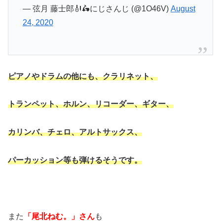
— 弦月 藤士郎🎻🛵にじさんじ (@1O46V)
August
24, 2020
ピアノやドラムの他にも、
クラリネット、
トランペット、ホルン、
リコーダー、ギター、
カリンバ、
チェロ、アルトサックス、
パーカッション等も弾けるそうです。
また
「尾北ねむ。」さん
も