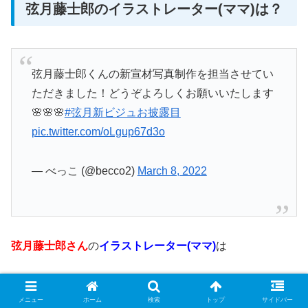
弦月藤士郎のイラストレーター(ママ)は？
弦月藤士郎くんの新宣材写真制作を担当させてい
ただきました！どうぞよろしくお願いいたします
🌸🌸🌸
#弦月新ビジュお披露目
pic.twitter.com/oLgup67d3o
— べっこ (@becco2)
March 8, 2022
弦月藤士郎さん
の
イラストレーター(ママ)
は
べっこさん
と言う方です。
メニュー
ホーム
検索
トップ
サイドバー