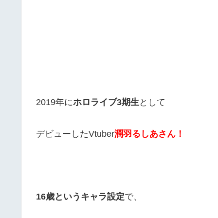
2019年に
ホロライブ3期生
として
デビューしたVtuber
潤羽るしあさん！
16歳というキャラ設定
で、