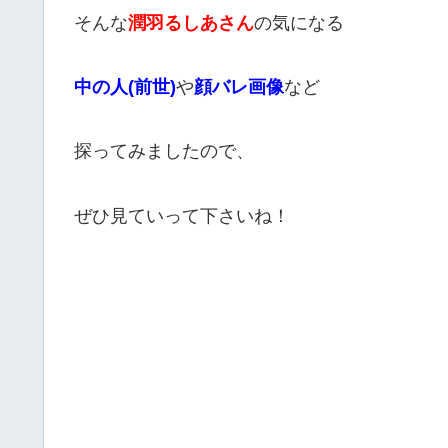
そんな
潤羽るしあさん
の気になる
中の人(前世)
や
顔バレ画像
など
探ってみましたので、
ぜひ見ていって下さいね！