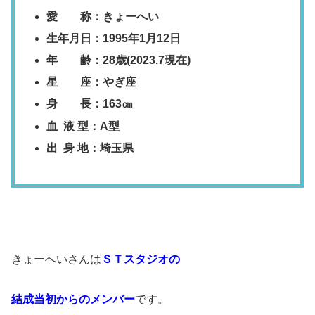
愛 称：きょーへい
生年月日：1995年1月12日
年 齢：28歳(2023.7現在)
星 座：やぎ座
身 長：163㎝
血 液 型：A型
出 身 地：埼玉県
きょーへいさんは
ＳＴスタジオの
結成当初からのメンバー
です。