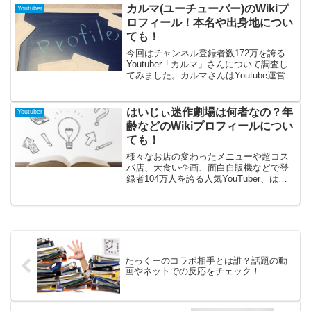
カルマ(ユーチューバー)のWikiプ
く知っているアニソンやボカロなど幅広
Youtuber
い楽曲に乗せてヲタ芸を披露していま
ロフィール！本名や出身地につい
す。そんな集団のなかでメンバーカラー
ても！
桃色を担当しており、ヲタ芸2年で技術を
今回はチャンネル登録者数172万を誇る
認められ加入した、こいるさんの誕生日
Youtuber「カルマ」さんについて調査し
や身長などのプロフィールをまとめてみ
てみました。カルマさんはYoutube運営の
ました。
ほかに独自ブランドを立ち上げるなど、
幅広く活躍されている方なんです。そん
なカルマさんについてプロフィールなど
はいじぃ迷作劇場は何者なの？年
Youtuber
を探ってみましたので、よかったらチェ
齢などのWikiプロフィールについ
ックしておいて下さいね！
ても！
様々なお店の変わったメニューや超コス
パ店、大食い企画、面白自販機などで登
録者104万人を誇る人気YouTuber、はい
じぃさんを皆さんはご存知ですか？特徴
的な外見と抜群のトーク力で見る者を夢
中にさせるはいじぃさんのプロフィール
に今回は迫ってみたいと思います！ぜひ
皆さん、時間をつぶしていい時に見てく
ださい(笑)
たっくーのコラボ相手とは誰？話題の動
画やネットでの反応をチェック！