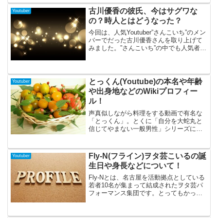
中心に活動するＺ世代に人気のアイドル
的ユニットです。その中でも今回はメン
古川優香の彼氏、今はサグワな
Youtuber
バーのらんまくんについて詳しく調べて
の？時人とはどうなった？
みましたので、らんまくんが気になる
方、または「まぎすと」に興味がある方
今回は、人気Youtuber”さんこいち”のメン
は最後まで読んでいただけると嬉しいで
バーでだった古川優香さんを取り上げて
す！
みました。”さんこいち”の中でも人気者だ
った古川さんには、今現在”サグワ”さんと
いう彼氏がいます。そんな２人がいつか
ら復縁していたのかや、うわさになった
方や...
とっくん(Youtube)の本名や年齢
Youtuber
や出身地などのWikiプロフィー
ル！
声真似しながら料理をする動画で有名な
「とっくん」。とくに「自分を大蛇丸と
信じてやまない一般男性」シリーズにつ
いては皆さん一度は聞いたことがあるの
ではないでしょうか？ほかにも
「HOTOKE」というバンドでドラムをた
Fly-N(フライン)ヲタ芸こいるの誕
Youtuber
たいているなど、かなり多彩な方でもあ
生日や身長などについて！
ります。2022年5月には、同じくyoutuber
でありアーティストでもある「まゆワッ
Fly-Nとは、名古屋を活動拠点としている
サン」と結婚されていました。そんな今
若者10名が集まって結成されたヲタ芸パ
あつい「とっくん」のプロフィールを紹
フォーマンス集団です。とってもかっこ
介します！
よくヲタ芸を披露している集団で、ヲタ
芸の世界大会「CYALUME BATTLE」で
優勝した実力の持ち主です。皆さんがよ