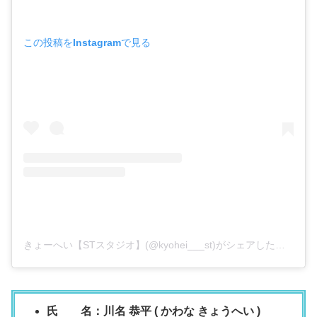
この投稿をInstagramで見る
きょーへい【STスタジオ】(@kyohei___st)がシェアした投稿
氏 名：川名 恭平 ( かわな きょうへい )