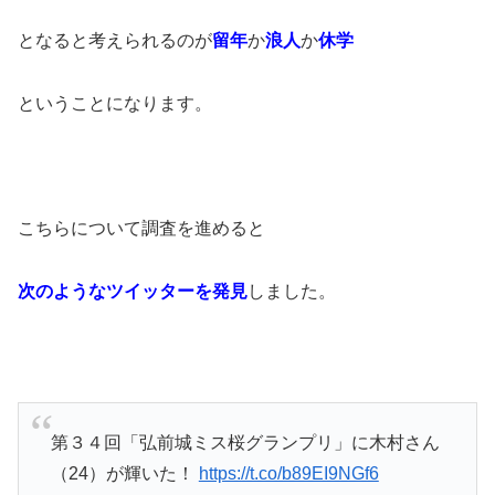
となると考えられるのが
留年
か
浪人
か
休学
ということになります。
こちらについて調査を進めると
次のようなツイッターを発見
しました。
第３４回「弘前城ミス桜グランプリ」に木村さん
（24）が輝いた！
https://t.co/b89EI9NGf6