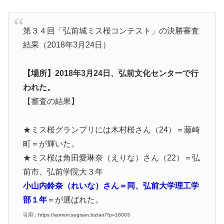
第３４回「弘前城ミス桜コンテスト」の決勝審査
結果（2018年3月24日）
【場所】2018年3月24日、弘前文化センターで行
われた。
【審査の結果】
★ミス桜グランプリには木村桜さん（24）＝藤崎
町＝が輝いた。
★ミス桜は角田愛琳奈（えりな）さん（22）＝弘
前市、弘前学院大３年
小山内鈴奈（れいな）さん＝同、弘前大学理工学
部１年
＝が選ばれた。
引用：https://aomori.sugisan.biz/ao/?p=16003