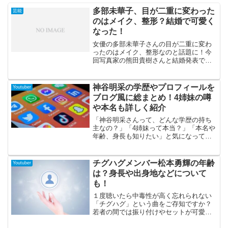
多部未華子、目が二重に変わった
芸能
のはメイク、整形？結婚で可愛く
なった！
女優の多部未華子さんの目が二重に変わ
ったのはメイク、整形なのと話題に！今
回写真家の熊田貴樹さんと結婚発表で、
一段と可愛くなったように感じます。多
部未華子さんの目が二重に変わったの
は、メイクなのか整形なのかの真相と結
神谷明采の学歴やプロフィールを
Youtuber
婚や可愛くなった事ににフォ...
ブログ風に総まとめ！4姉妹の噂
や本名も詳しく紹介
「神谷明采さんって、どんな学歴の持ち
主なの？」「4姉妹って本当？」「本名や
年齢、身長も知りたい」と気になってい
る方も多いのではないでしょうか。神谷
明采さんは、東京大学出身の才色兼備タ
レントとして注目を集めてきた人物で
チグハグメンバー松本勇輝の年齢
Youtuber
す。ミス東大コンテスト2020でグランプ
は？身長や出身地などについて
リ、さらに翌年にはMISS OF MISS
も！
CAMPUS QUEEN CONTEST 2021でもグ
ランプリを獲得し、一気に知名度を高め
１度聴いたら中毒性が高く忘れられない
ました。現在は芸能活動だけでなく、大
「チグハグ」という曲をご存知ですか？
学院での学びや社会課題に関する発信で
若者の間では振り付けやセットが可愛
も存在感を見せています。この記事で
い、メンバーの表情が良い！と話題沸騰
は、そんな神谷明采さんについて、学