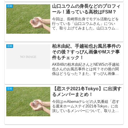
中の曲です。そんな「チグハグ」を歌っ
歴・本名・年齢・出身・身長・Wiki風プ
ているのは「THE SUPER FRUIT」とい
山口ユウムの身長などのプロフィ
芸能
ロフィール・4姉妹説まで、検索されやす
う7人グループなのですが、今回はその中
ール！通っている高校はFSM？
いポイントをひとつずつ整理していきま
でもピーチカラーの松本勇輝さんのプロ
す。
フィールに迫ってみます！
今回は、長崎県出身でモデル活動などを
行っている「山口ユウムさん」につい
て、取り上げてみました。山口ユウムさ
んは現役の高校生で、Abemaテレビの人
気番組「恋する週末ホームステイ2021冬
Tokyo」に出演されたり、TikTokerとして
柏木由紀、手越祐也お風呂事件の
も活...
芸能
その後？すっぴん画像やMステ事
件もチェック！
AKB48の柏木由紀さんとNEWSの手越祐
也さんのお風呂事件とは何？その後の関
係はどうなった？また、すっぴん画像や
Mステ事件もチェック！柏木由紀さんと
手越祐也さんの、お風呂事件のその後や
すっぴん画像やMステ事件などを、まと
【恋ステ2021冬Tokyo】に出演す
芸能
めてみました。柏木...
るメンバーまとめ！
今回はｍAbemaテレビの人気番組「恋す
る週末ホームステイ2021冬Tokyo」に出
演しているメンバーについて、取り上げ
てみました。高校3年生にとっては、ラス
トチャンスとなる大一番です。リベンジ
メンバーを含め熱い恋物語が展開されて