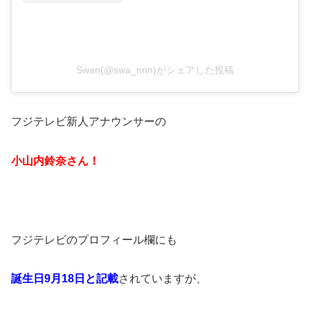
Swan(@swa_nnn)がシェアした投稿
フジテレビ新人アナウンサーの
小山内鈴奈さん！
フジテレビのプロフィール欄にも
誕生日9月18日と記載
されていますが、