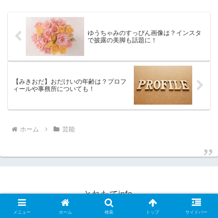
います。今...
ゆうちゃみのすっぴん画像は？インスタ
で披露の美脚も話題に！
【みきおだ】おだけいの年齢は？プロフ
ィールや事務所についても！
ホーム
芸能
とれたてinfo.
© 2018 とれたてinfo..
メニュー
ホーム
検索
トップ
サイドバー