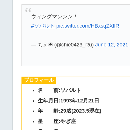
ウィングマンンン！
#ソバルト
pic.twitter.com/HBxsqZXlIR
— ちえ☘️ (@chie0423_Ru)
June 12, 2021
ソバルトの
Wiki
プロフィール
名 前:ソバルト
生年月日:1993年12月21日
年 齢:29歳(2023.5現在)
星 座:やぎ座