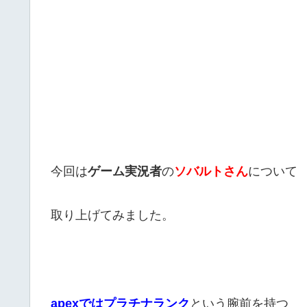
今回は
ゲーム実況者
の
ソバルトさん
について
取り上げてみました。
apex
ではプラチナランク
という腕前を持つ