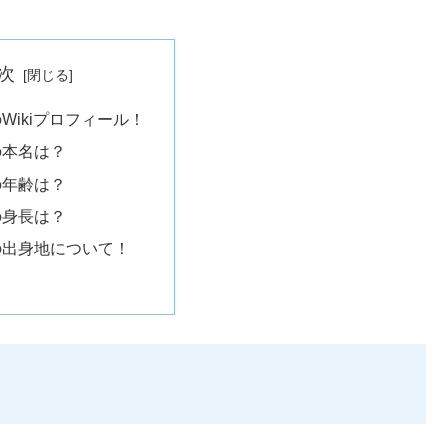
次
Wikiプロフィール！
の本名は？
の年齢は？
の身長は？
の出身地について！
！