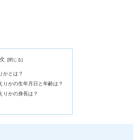
次
りかとは？
えりかの生年月日と年齢は？
えりかの身長は？