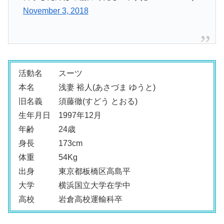
November 3, 2018
活動名 スーツ
本名 浅妻 裕人(あさづま ゆうと)
旧名義 須藤徹(すどう とおる)
生年月日 1997年12月
年齢 24歳
身長 173cm
体重 54Kg
出身 東京都板橋区高島平
大学 横浜国立大学在学中
高校 岩倉高校運輸科卒