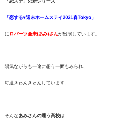
「恋ステ」の新シリーズ
「恋する♥週末ホームステイ2021春Tokyo」
に
ロバーツ亜未(あみ)さん
が出演しています。
陽気ながらも一途に想う一面もみられ、
毎週きゅんきゅんしています。
そんな
あみさんの通う高校は