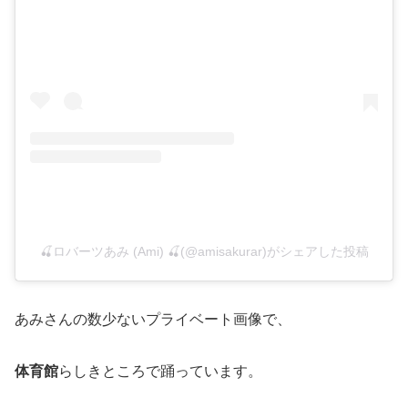
🍒ロバーツあみ (Ami) 🍒(@amisakurar)がシェアした投稿
あみさんの数少ないプライベート画像で、
体育館
らしきところで踊っています。