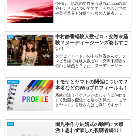
今回は、話題の男性美容系Youtuberの車
谷セナさんについてです。今や若い世代
や美容業界も注目する程の人気者。
Youtubeだけにとどまらず、メディア出演
もこなす注目派です。そんなセナさんに
は、ハゲ疑惑で炎上した経験が…。そこ
で今回は、疑...
中村静香経験人数ゼロ・交際未経
芸能
験？ヌーディージーンズ姿もすご
い！
グラビアアイドルの中村静香さんが、テ
レビ番組で経験人数ゼロ・交際未経験を
告白し騒然と？また、ヌーディージーン
ズ姿も話題となっていました！中村静香
さんが告白した経験人数ゼロ・交際未経
験についてや、ヌーディージーンズ姿な
トモヤとヤマトの関係について？
Youtuber
どをチェックしてみました...
本名などのWikiプロフィールも！
系統の違うイケメンが楽しそうに仲睦ま
じく動画を配信する姿が人気の「トモヤ
とヤマト」を皆さんはご存知ですか？そ
の仲の良さから実はカップルなのでは？
という噂がある2人の関係性、プロフィー
ルについて今回は調べてみましたので、
園児手作り結婚式の動画に大感
是非最後までご覧ください！
芸能
激！思わず涙した視聴者続出！