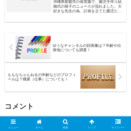
沖縄県那覇市の保育園で、園児手作り結
婚式の様子のニュースが流れました。大
好きな先生の為、計画を立てた園児たち
の動画に大感激！思わず涙した視聴者続
出！園児手作り結婚式の動画の様子と、
思わず涙した視聴者らのコメントを集め
てみました。(adsby...
ゆうなチャンネルの顔画像は？年齢や出
身地についても調査！
ももなちゃんねるの年齢などのプロフィ
ールは？職業（仕事）についても！
コメント
コメントを書き込む
メニュー
ホーム
検索
トップ
サイドバー