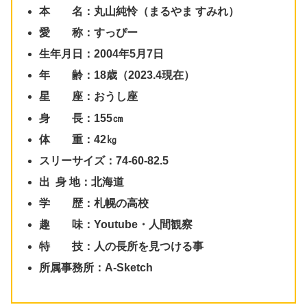
本 名：
丸山純怜（まるやま すみれ）
愛 称：すっぴー
生年月日：2004年5月7日
年 齢：18歳（2023.4現在）
星 座：おうし座
身 長：155㎝
体 重：42㎏
スリーサイズ：74-60-82.5
出 身 地：北海道
学 歴：札幌の高校
趣 味：Youtube・人間観察
特 技：人の長所を見つける事
所属事務所：A-Sketch