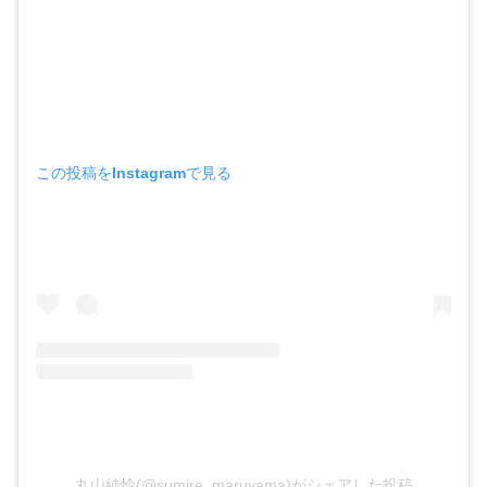
この投稿をInstagramで見る
丸山純怜(@sumire_maruyama)がシェアした投稿