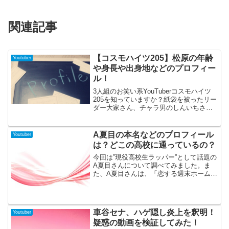
関連記事
【コスモハイツ205】松原の年齢
Youtuber
や身長や出身地などのプロフィー
ル！
3人組のお笑い系YouTuberコスモハイツ
205を知っていますか？紙袋を被ったリー
ダー大家さん、チャラ男のしんいちさ
ん、そしてもう一人がブサイク担当の松
原さんです。8月に開催される初イベント
のチケットは完売してしまうほど注目度
A夏目の本名などのプロフィール
Youtuber
の高いコスモハイツ205。そのメンバーの
は？どこの高校に通っているの？
ひとり、松原さんについて調べました。
今回は”現役高校生ラッパー”として話題の
A夏目さんについて調べてみました。ま
た、A夏目さんは、「恋する週末ホームス
テイ」に出演して、さらに人気を得てい
ます。彼が番組内で思いを寄せる女性に
プレゼントした曲が話題となっています
ね。そこで今回は ...
車谷セナ、ハゲ隠し炎上を釈明！
Youtuber
疑惑の動画を検証してみた！