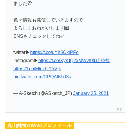
ました👏
色々情報も発信していきますので
よろしくおねがいします💌
SNSもチェックしてね✅
twitter▶
https://t.co/uYh5CklPFo
Instagram▶
https://t.co/XyKIQ2xMWv
#丸山純怜
https://t.co/MtucCY5Vjk
pic.twitter.com/CPQAfKhJ3a
— A-Sketch (@ASketch_JP)
January 25, 2021
丸山純怜のWikiプロフィール