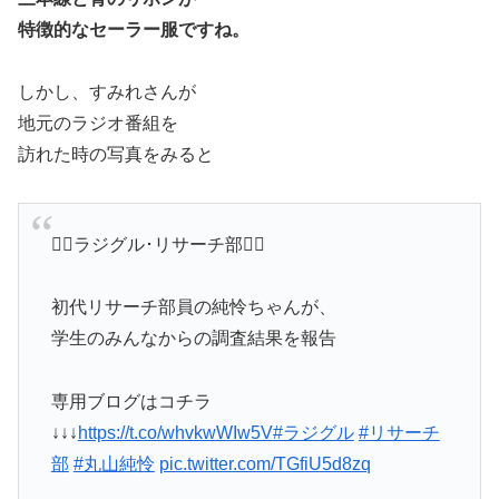
特徴的なセーラー服ですね。
しかし、すみれさんが
地元のラジオ番組を
訪れた時の写真をみると
🕵️‍♀️ラジグル･リサーチ部🕵️‍♀️
初代リサーチ部員の純怜ちゃんが、
学生のみんなからの調査結果を報告
専用ブログはコチラ
↓↓↓
https://t.co/whvkwWIw5V
#ラジグル
#リサーチ
部
#丸山純怜
pic.twitter.com/TGfiU5d8zq