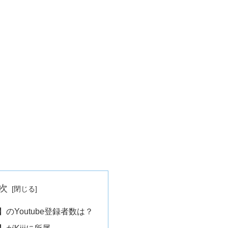
次
のYoutube登録者数は？
がKiiiに所属