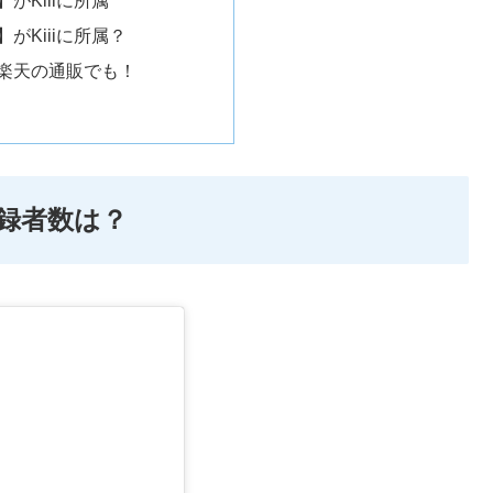
がKiiiに所属？
楽天の通販でも！
登録者数は？